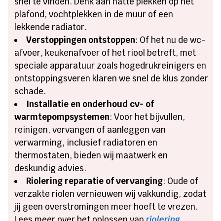
snel te vinden. Denk aan natte plekken op het
plafond, vochtplekken in de muur of een
lekkende radiator.
Verstoppingen ontstoppen
: Of het nu de wc-
afvoer, keukenafvoer of het riool betreft, met
speciale apparatuur zoals hogedrukreinigers en
ontstoppingsveren klaren we snel de klus zonder
schade.
Installatie en onderhoud cv- of
warmtepompsystemen
: Voor het bijvullen,
reinigen, vervangen of aanleggen van
verwarming, inclusief radiatoren en
thermostaten, bieden wij maatwerk en
deskundig advies.
Riolering reparatie of vervanging
: Oude of
verzakte riolen vernieuwen wij vakkundig, zodat
jij geen overstromingen meer hoeft te vrezen.
Lees meer over het oplossen van
riolering