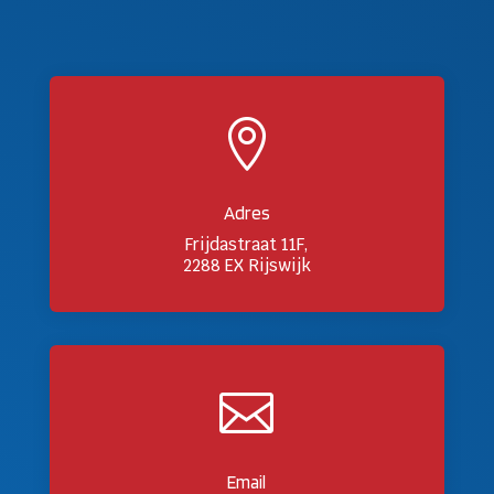

Adres
Frijdastraat 11F,
2288 EX Rijswijk

Email