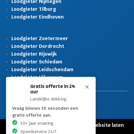
Loodgieter Nijmegen
Loodgieter Tilburg
Loodgieter Eindhoven
Loodgieter Zoetermeer
Loodgieter Dordrecht
Loodgieter Rijswijk
Loodgieter Schiedam
Loodgieter Leidschendam
Loodgieter Hilversum
Gratis offerte in 24
M
uur
Landelijke dekking.
Vraag binnen 10 seconden een
gratis offerte aan.
10+ jaar ervaring
© Copyright Loodgieters Kwartier |
Website laten
Spoedservice 24/7
maken door Flexamedia