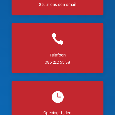
Stuur ons een email

Telefoon
085 212 55 88

Openingstijden