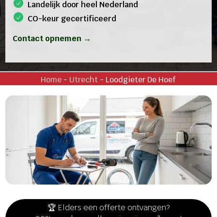
Landelijk door heel Nederland
CO-keur gecertificeerd
Contact opnemen →
Home
-
Utrecht
-
Loodgieter De Hoef
🏆 Elders een offerte ontvangen?