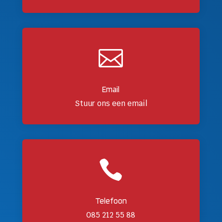

Email
Stuur ons een email

Telefoon
085 212 55 88