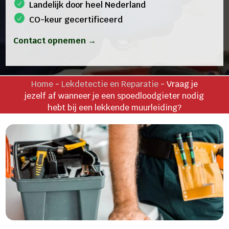
Landelijk door heel Nederland
CO-keur gecertificeerd
Contact opnemen →
Home
-
Lekdetectie en Reparatie
-
Vraag je
jezelf af wanneer je een spoedloodgieter nodig
hebt bij een lekkende muurleiding?