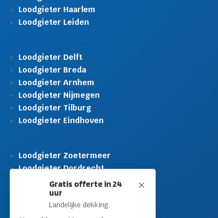
Loodgieter Haarlem
Loodgieter Leiden
Loodgieter Delft
Loodgieter Breda
Loodgieter Arnhem
Loodgieter Nijmegen
Loodgieter Tilburg
Loodgieter Eindhoven
Loodgieter Zoetermeer
Loodgieter Dordrecht
Loodgieter Rijswijk
Gratis offerte in 24
M
uur
Loodgieter Schiedam
Landelijke dekking.
Loodgieter Leidschendam