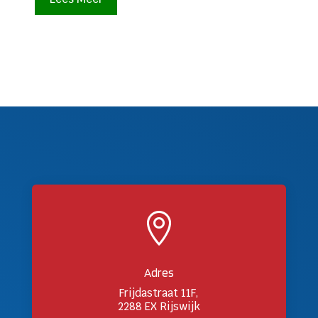

Adres
Frijdastraat 11F,
2288 EX Rijswijk