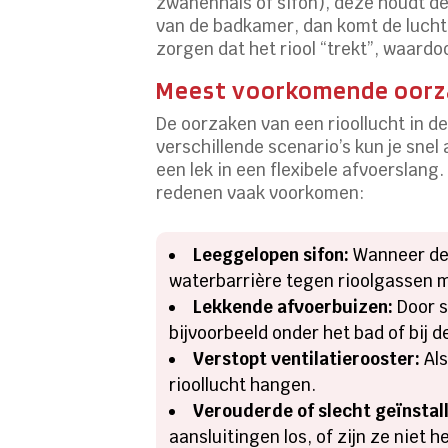
zwanenhals of sifon), deze houdt de 
van de badkamer, dan komt de lucht 
zorgen dat het riool “trekt”, waard
Meest voorkomende oorzak
De oorzaken van een rioollucht in d
verschillende scenario’s kun je snel
een lek in een flexibele afvoerslan
redenen vaak voorkomen:
Leeggelopen sifon:
Wanneer de 
waterbarrière tegen rioolgassen m
Lekkende afvoerbuizen:
Door s
bijvoorbeeld onder het bad of bij 
Verstopt ventilatierooster:
Als
rioollucht hangen.
Verouderde of slecht geïnstall
aansluitingen los, of zijn ze niet 