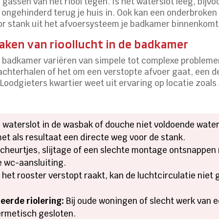
gassen van het riool tegen. Is het waterslot leeg, bijvo
ongehinderd terug je huis in. Ook kan een onderbroken 
oor stank uit het afvoersysteem je badkamer binnenkomt
en van rioollucht in de badkamer
e badkamer variëren van simpele tot complexe problemen.
 achterhalen of het om een verstopte afvoer gaat, een d
g. Loodgieters kwartier weet uit ervaring op locatie zoa
waterslot in de wasbak of douche niet voldoende water
et als resultaat een directe weg voor de stank.
cheurtjes, slijtage of een slechte montage ontsnappen 
de wc-aansluiting.
 het rooster verstopt raakt, kan de luchtcirculatie niet 
eerde riolering:
Bij oude woningen of slecht werk van e
hermetisch gesloten.