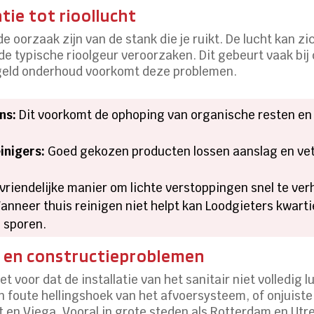
tie tot rioollucht
de oorzaak zijn van de stank die je ruikt. De lucht kan 
de typische rioolgeur veroorzaken. Dit gebeurt vaak bij 
geld onderhoud voorkomt deze problemen.
ns:
Dit voorkomt de ophoping van organische resten en
inigers:
Goed gekozen producten lossen aanslag en vet 
vriendelijke manier om lichte verstoppingen snel te ver
nneer thuis reinigen niet helpt kan Loodgieters kwart
 sporen.
en en constructieproblemen
voor dat de installatie van het sanitair niet volledig lu
 foute hellingshoek van het afvoersysteem, of onjuiste
 en Viega. Vooral in grote steden als Rotterdam en Utr