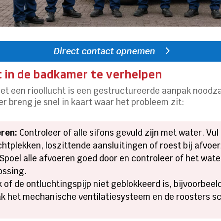
Direct contact opnemen
t in de badkamer te verhelpen
t een rioollucht is een gestructureerde aanpak noodza
r breng je snel in kaart waar het probleem zit:
eren:
Controleer of alle sifons gevuld zijn met water. Vul 
htplekken, loszittende aansluitingen of roest bij afvoe
Spoel alle afvoeren goed door en controleer of het wate
ossing.
k of de ontluchtingspijp niet geblokkeerd is, bijvoorbeel
 het mechanische ventilatiesysteem en de roosters sch