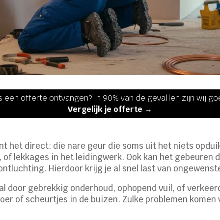
s een offerte ontvangen? In 90% van de gevallen zijn wij g
Vergelijk je offerte →
t het direct: die nare geur die soms uit het niets opdui
n, of lekkages in het leidingwerk. Ook kan het gebeuren
ontluchting. Hierdoor krijg je al snel last van ongewens
l door gebrekkig onderhoud, ophopend vuil, of verkeer
oer of scheurtjes in de buizen. Zulke problemen komen v