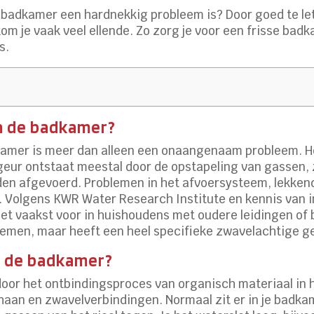
e badkamer een hardnekkig probleem is? Door goed te let
kom je vaak veel ellende. Zo zorg je voor een frisse 
s.
in de badkamer?
dkamer is meer dan alleen een onaangenaam probleem. H
 geur ontstaat meestal door de opstapeling van gassen, 
en afgevoerd. Problemen in het afvoersysteem, lekkend
 Volgens KWR Water Research Institute en kennis van i
 het vaakst voor in huishoudens met oudere leidingen of 
emen, maar heeft een heel specifieke zwavelachtige g
n de badkamer?
door het ontbindingsproces van organisch materiaal in 
haan en zwavelverbindingen. Normaal zit er in je badka