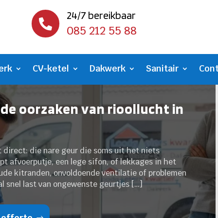
24/7 bereikbaar

085 212 55 88
erk
CV-ketel
Dakwerk
Sanitair
Con
e oorzaken van rioollucht in
direct: die nare geur die soms uit het niets
t afvoerputje, een lege sifon, of lekkages in het
ude kitranden, onvoldoende ventilatie of problemen
 al snel last van ongewenste geurtjes […]
 offerte