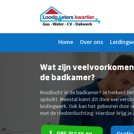
Home
Over ons
Leidingw
Wat zijn veelvoorkomend
de badkamer?
Rioollucht in de badkamer? Je herkent het 
opduikt. Meestal komt dit door een verstop
leidingwerk. Ook kan het gebeuren door o
met de rioolontluchting. Hierdoor krijg je
085 212 55 88
Gratis