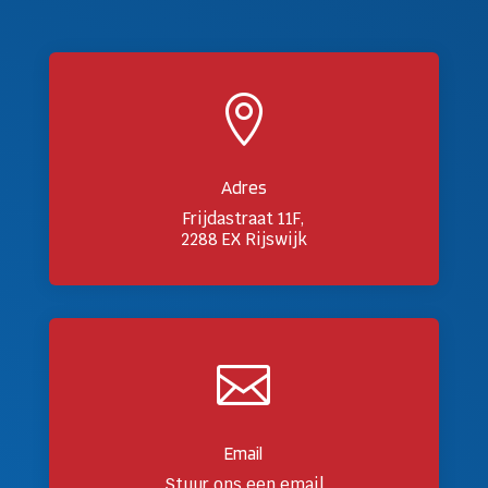

Adres
Frijdastraat 11F,
2288 EX Rijswijk

Email
Stuur ons een email