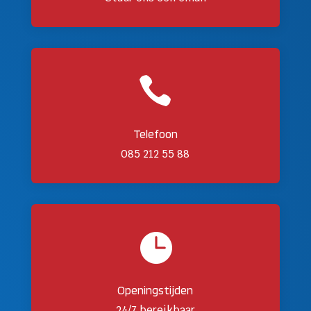

Telefoon
085 212 55 88

Openingstijden
24/7 bereikbaar