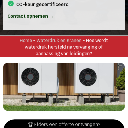
CO-keur gecertificeerd
Contact opnemen →
Home
-
Waterdruk en Kranen
-
Hoe wordt
waterdruk hersteld na vervanging of
aanpassing van leidingen?
🏆 Elders een offerte ontvangen?