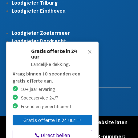
Loodgieter Tilburg
Loodgieter Eindhoven
Loodgieter Zoetermeer
Loodgieter Dordrecht
Loodgieter Rijswijk
Gratis offerte in 24
M
uur
Loodgieter Schiedam
Landelijke dekking.
Loodgieter Leidschendam
Loodgieter Hilversum
Vraag binnen 10 seconden een
gratis offerte aan.
10+ jaar ervaring
Spoedservice 24/7
Erkend en gecertificeerd
Gratis offerte in 24 uur
© Copyright Loodgieters Kwartier |
Website laten
maken door Flexamedia
Direct bellen
Privacyverklaring
|
Disclaimer
|
KVK-nummer: