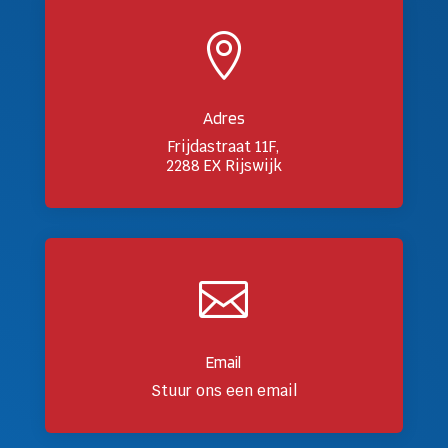

Adres
Frijdastraat 11F,
2288 EX Rijswijk

Email
Stuur ons een email