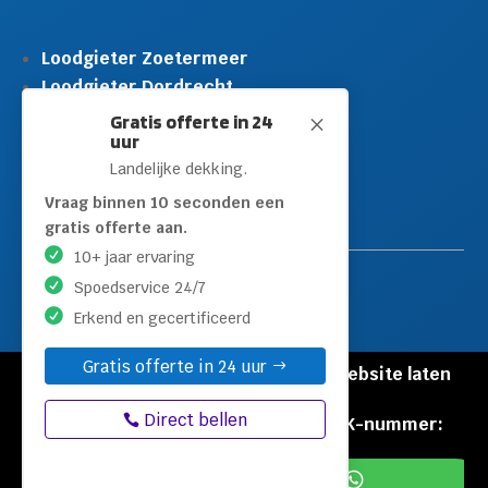
Loodgieter Zoetermeer
Loodgieter Dordrecht
Loodgieter Rijswijk
Gratis offerte in 24
M
uur
Loodgieter Schiedam
Landelijke dekking.
Loodgieter Leidschendam
Loodgieter Hilversum
Vraag binnen 10 seconden een
gratis offerte aan.
10+ jaar ervaring
Spoedservice 24/7
Erkend en gecertificeerd
Gratis offerte in 24 uur
© Copyright Loodgieters Kwartier |
Website laten
maken door Flexamedia
Direct bellen
Privacyverklaring
|
Disclaimer
|
KVK-nummer:
60471840

