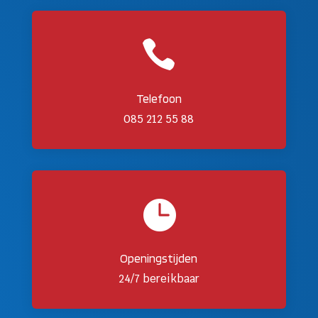

Telefoon
085 212 55 88

Openingstijden
24/7 bereikbaar