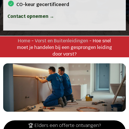
CO-keur gecertificeerd
Contact opnemen →
Home
-
Vorst en Buitenleidingen
-
Hoe snel
moet je handelen bij een gesprongen leiding
door vorst?
🏆 Elders een offerte ontvangen?