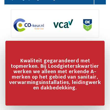
Kwaliteit gegarandeerd met
topmerken. Bij Loodgieterskwartier
werken we alleen met erkende A-
merken op het gebied van sanitair,
verwarmingsinstallaties, leidingwerk
en dakbedekking.