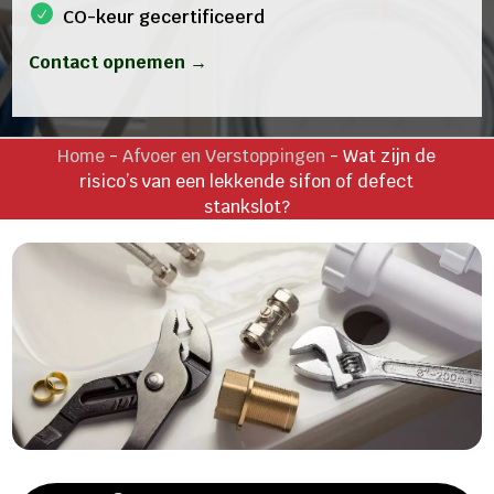
CO-keur gecertificeerd
Contact opnemen →
Home
-
Afvoer en Verstoppingen
-
Wat zijn de
risico’s van een lekkende sifon of defect
stankslot?