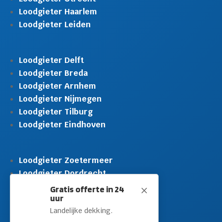
Loodgieter Haarlem
Loodgieter Leiden
Loodgieter Delft
Loodgieter Breda
Loodgieter Arnhem
Loodgieter Nijmegen
Loodgieter Tilburg
Loodgieter Eindhoven
Loodgieter Zoetermeer
Loodgieter Dordrecht
Loodgieter Rijswijk
Gratis offerte in 24
M
uur
Loodgieter Schiedam
Landelijke dekking.
Loodgieter Leidschendam