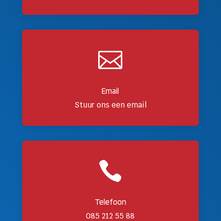

Email
Stuur ons een email

Telefoon
085 212 55 88