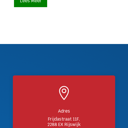
Lees Meer

Adres
Frijdastraat 11F,
2288 EX Rijswijk