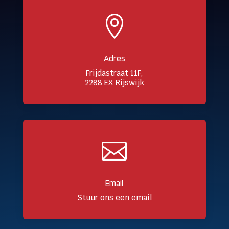

Adres
Frijdastraat 11F,
2288 EX Rijswijk

Email
Stuur ons een email