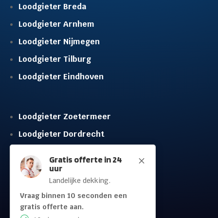
Loodgieter Breda
Loodgieter Arnhem
Loodgieter Nijmegen
Loodgieter Tilburg
Loodgieter Eindhoven
Loodgieter Zoetermeer
Loodgieter Dordrecht
Loodgieter Rijswijk
Gratis offerte in 24
M
uur
Loodgieter Schiedam
Landelijke dekking.
Loodgieter Leidschendam
Vraag binnen 10 seconden een
Loodgieter Hilversum
gratis offerte aan.