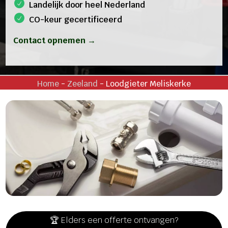
Landelijk door heel Nederland
CO-keur gecertificeerd
Contact opnemen →
Home
-
Zeeland
-
Loodgieter Meliskerke
🏆 Elders een offerte ontvangen?