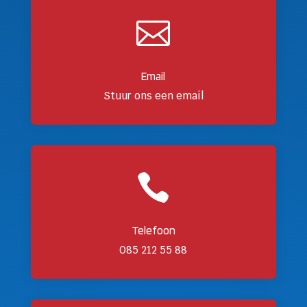

Email
Stuur ons een email

Telefoon
085 212 55 88