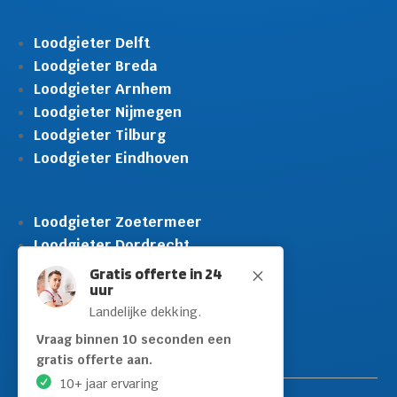
Loodgieter Delft
Loodgieter Breda
Loodgieter Arnhem
Loodgieter Nijmegen
Loodgieter Tilburg
Loodgieter Eindhoven
Loodgieter Zoetermeer
Loodgieter Dordrecht
Loodgieter Rijswijk
Gratis offerte in 24
M
uur
Loodgieter Schiedam
Landelijke dekking.
Loodgieter Leidschendam
Loodgieter Hilversum
Vraag binnen 10 seconden een
gratis offerte aan.
10+ jaar ervaring