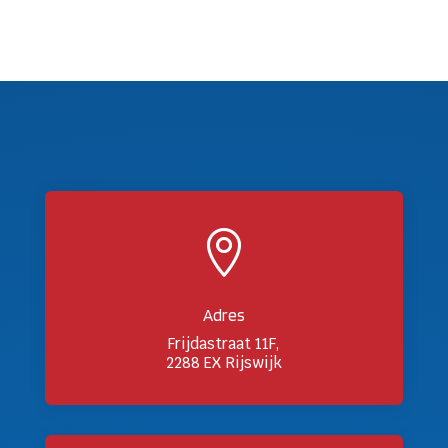

Adres
Frijdastraat 11F,
2288 EX Rijswijk