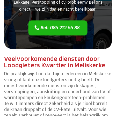
Lekkage, verstopping of cv-probleem? Bel ons
direct – we zijn dag en nacht bereikbaar.
Bel: 085 212 55 88
Veelvoorkomende diensten door
Loodgieters Kwartier in Meliskerke
De praktijk wijst uit dat bijna iedereen in Meliskerke
vroeg of laat onze loodgieters nodig heeft. De
meest voorkomende diensten zijn lekkages,
verstoppingen, aansluiting en onderhoud van CV of
warmtepompen en keukengootsteen-problemen.
Je wilt immers direct zekerheid als je riool borrelt,
de kraan druppelt of de CV-ketel uitvalt. Voor wie
tegelt, verbouwt of renoveert is het belangrijk om