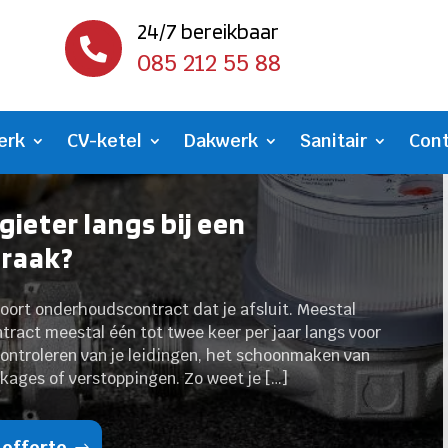
24/7 bereikbaar

085 212 55 88
erk
CV-ketel
Dakwerk
Sanitair
Con
ieter langs bij een
praak?
soort onderhoudscontract dat je afsluit. Meestal
tract meestal één tot twee keer per jaar langs voor
ontroleren van je leidingen, het schoonmaken van
kkages of verstoppingen. Zo weet je […]
 offerte