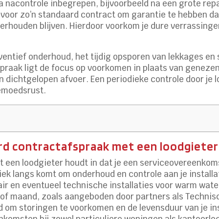
a nacontrole inbegrepen, bijvoorbeeld na een grote rep
 voor zo’n standaard contract om garantie te hebben 
erhouden blijven. Hierdoor voorkom je dure verrassingen
ventief onderhoud, het tijdig opsporen van lekkages en s
spraak ligt de focus op voorkomen in plaats van geneze
dichtgelopen afvoer. Een periodieke controle door je l
gemoedsrust.
ard contractafspraak met een loodgieter
een loodgieter houdt in dat je een serviceovereenkoms
ek langs komt om onderhoud en controle aan je installat
tair en eventueel technische installaties voor warm wat
 of maand, zoals aangeboden door partners als Technisc
ld om storingen te voorkomen en de levensduur van je ins
nkomsten bij zowel particuliere woningen als kantoorlo