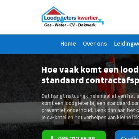
Home
Over ons
Leidingw
Hoe vaak komt een loodg
standaard contractafs
Dat hangt natuurlijk helemaal af van het 
komt een loodgieter bij een standaard con
preventief onderhoud. Denk dan aan het c
je cv-ketel en het verhelpen van kleine le
085 212 55 88
Gratis