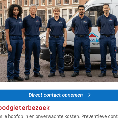
Direct contact opnemen
loodgieterbezoek
 je hoofdpijn en onverwachte kosten. Preventieve cont