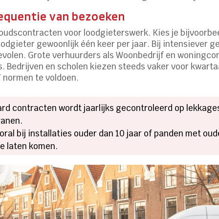
requentie van bezoeken
houdscontracten voor loodgieterswerk. Kies je bijvoorbe
gieter gewoonlijk één keer per jaar. Bij intensiever ge
bevolen. Grote verhuurders als Woonbedrijf en woningco
Bedrijven en scholen kiezen steeds vaker voor kwartaal
7 normen te voldoen.
aard contracten wordt jaarlijks gecontroleerd op lekkages
ranen.
ooral bij installaties ouder dan 10 jaar of panden met o
te laten komen.