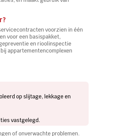
r?
servicecontracten voorzien in één
zen voor een basispakket,
gepreventie en rioolinspectie
om bij appartementencomplexen
leerd op slijtage, lekkage en
ties vastgelegd.
ringen of onverwachte problemen.