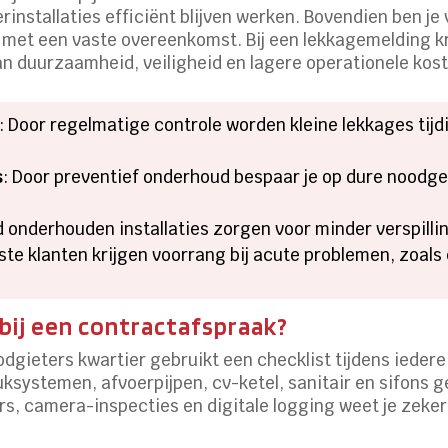
installaties efficiënt blijven werken. Bovendien ben je
t met een vaste overeenkomst. Bij een lekkagemelding kri
aan duurzaamheid, veiligheid en lagere operationele kos
: Door regelmatige controle worden kleine lekkages tij
s
: Door preventief onderhoud bespaar je op dure noodge
d onderhouden installaties zorgen voor minder verspilli
aste klanten krijgen voorrang bij acute problemen, zoals
 bij een contractafspraak?
odgieters kwartier gebruikt een checklist tijdens iedere
ksystemen, afvoerpijpen, cv-ketel, sanitair en sifons 
, camera-inspecties en digitale logging weet je zeker 