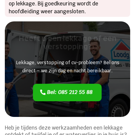
op lekkage. Bij goedkeuring wordt de
hoofdleiding weer aangesloten.
Heeft u een lekkage of een
verstopping?
Lekkage, verstopping of cv-probleem? Bel ons
direct – we zijn dag en nacht bereikbaar.
Bel: 085 212 55 88
Heb je tijdens deze werkzaamheden een lekkage
ontdekt of twijfel je of er waterverlies in je huis is?