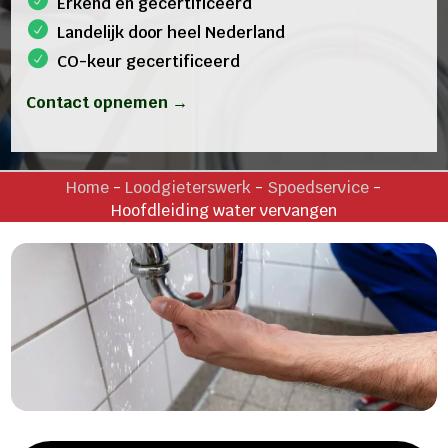
Erkend en gecertificeerd
Landelijk door heel Nederland
CO-keur gecertificeerd
Contact opnemen →
Home
-
Loodgieterswerk
-
Spoedservice
-
Hoofdleiding water vervangen