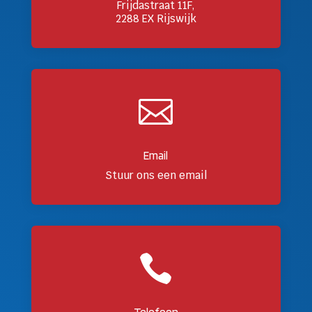
Frijdastraat 11F,
2288 EX Rijswijk

Email
Stuur ons een email

Telefoon