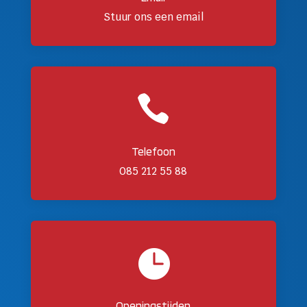
Stuur ons een email

Telefoon
085 212 55 88

Openingstijden