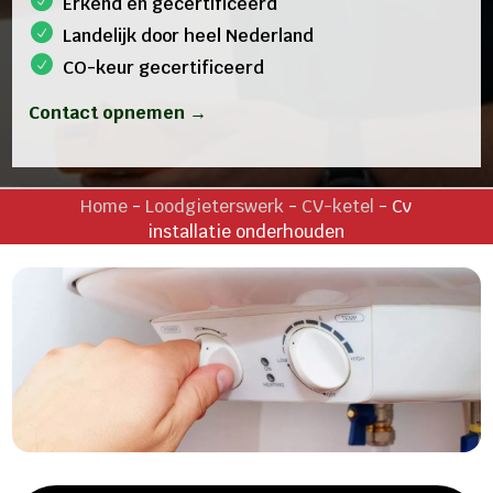
Erkend en gecertificeerd
Landelijk door heel Nederland
CO-keur gecertificeerd
Contact opnemen →
Home
-
Loodgieterswerk
-
CV-ketel
-
Cv
installatie onderhouden