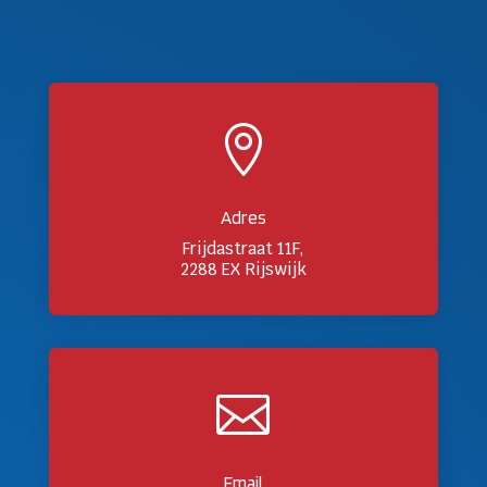

Adres
Frijdastraat 11F,
2288 EX Rijswijk

Email