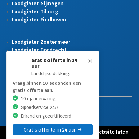
Loodgieter Nijmegen
Loodgieter Tilburg
Loodgieter Eindhoven
Loodgieter Zoetermeer
Loodgieter Dordrecht
Loodgieter Rijswijk
Gratis offerte in 24
M
uur
Loodgieter Schiedam
Landelijke dekking.
Loodgieter Leidschendam
Loodgieter Hilversum
Vraag binnen 10 seconden een
gratis offerte aan.
10+ jaar ervaring
Spoedservice 24/7
Erkend en gecertificeerd
Gratis offerte in 24 uur
© Copyright Loodgieters Kwartier |
Website laten