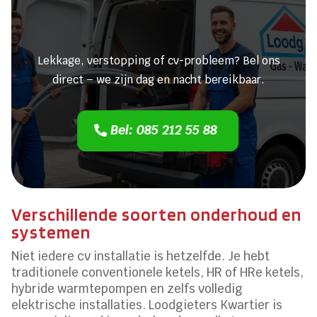
Heeft u een lekkage of een
verstopping?
Lekkage, verstopping of cv-probleem? Bel ons
direct – we zijn dag en nacht bereikbaar.
Bel: 085 212 55 88
Verschillende soorten onderhoud en
systemen
Niet iedere cv installatie is hetzelfde. Je hebt
traditionele conventionele ketels, HR of HRe ketels,
hybride warmtepompen en zelfs volledig
elektrische installaties. Loodgieters Kwartier is