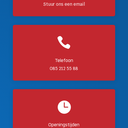
Stuur ons een email

Telefoon
085 212 55 88

Openingstijden