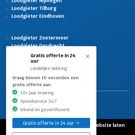
Loodgieter Nijmegen
Loodgieter Tilburg
Loodgieter Eindhoven
Loodgieter Zoetermeer
Loodgieter Dordrecht
Loodgieter Rijswijk
Gratis offerte in 24
M
uur
Loodgieter Schiedam
Landelijke dekking.
Loodgieter Leidschendam
Loodgieter Hilversum
Vraag binnen 10 seconden een
gratis offerte aan.
10+ jaar ervaring
Spoedservice 24/7
Erkend en gecertificeerd
Gratis offerte in 24 uur
© Copyright Loodgieters Kwartier |
Website laten
maken door Flexamedia