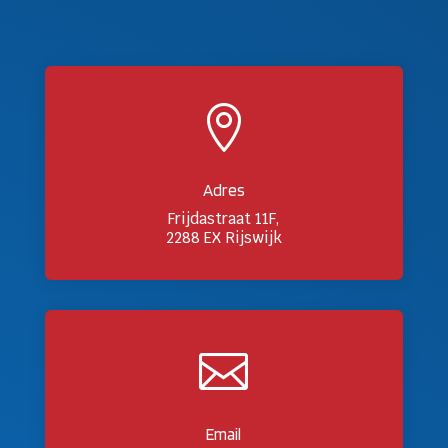

Adres
Frijdastraat 11F,
2288 EX Rijswijk

Email