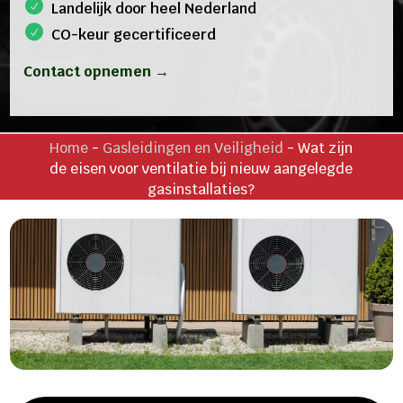
Landelijk door heel Nederland
CO-keur gecertificeerd
Contact opnemen →
Home
-
Gasleidingen en Veiligheid
-
Wat zijn
de eisen voor ventilatie bij nieuw aangelegde
gasinstallaties?