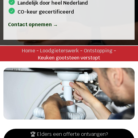
Landelijk door heel Nederland
CO-keur gecertificeerd
Contact opnemen →
Home
-
Loodgieterswerk
-
Ontstopping
-
Keuken gootsteen verstopt
🏆 Elders een offerte ontvangen?