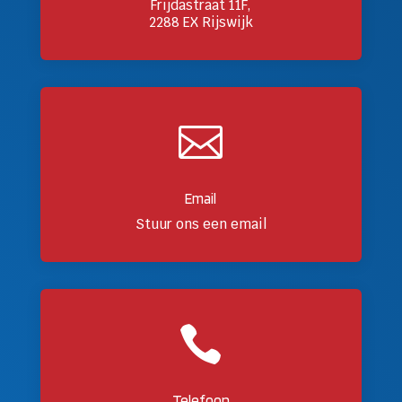
Frijdastraat 11F,
2288 EX Rijswijk

Email
Stuur ons een email

Telefoon