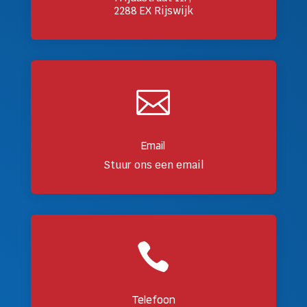
2288 EX Rijswijk

Email
Stuur ons een email

Telefoon