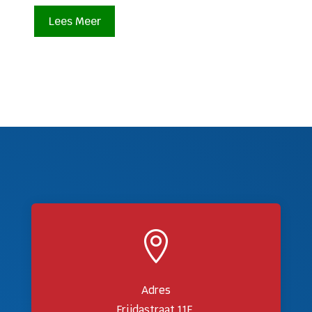
Lees Meer

Adres
Frijdastraat 11F,