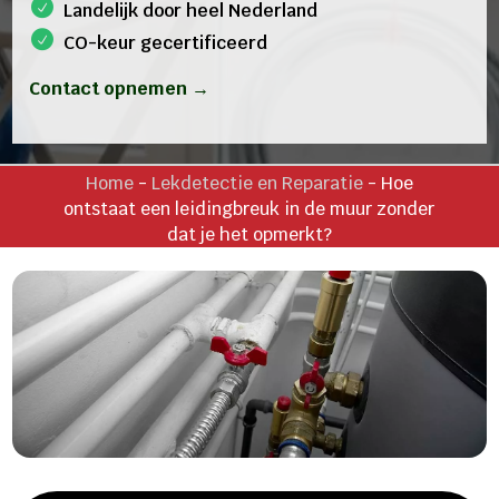
Landelijk door heel Nederland
CO-keur gecertificeerd
Contact opnemen →
Home
-
Lekdetectie en Reparatie
-
Hoe
ontstaat een leidingbreuk in de muur zonder
dat je het opmerkt?