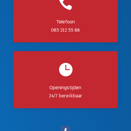

Telefoon
085 212 55 88

Openingstijden
24/7 bereikbaar