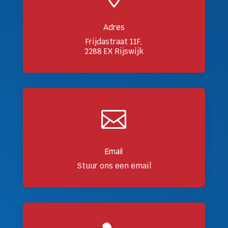
Adres
Frijdastraat 11F,
2288 EX Rijswijk

Email
Stuur ons een email