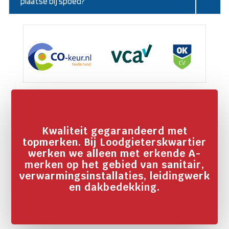
plaatse bij spoed?
Kwaliteit gegarandeerd met
topmerken. Bij Loodgieterskwartier
werken we alleen met erkende A-
merken op het gebied van sanitair,
verwarmingsinstallaties, leidingwerk
en dakbedekking.