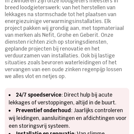
In Zwinderen zijn onze loodgieters meesters in
breed loodgieterswerk: van het herstellen van
lekkages na stormschade tot het plaatsen van
energiezuinige verwarmingsinstallaties. Elk
project pakken wij grondig aan, met topmateriaal
van merken als Nefit, Grohe en Geberit. Onze
diensten richten zich op storingsdiensten,
geplande projecten bij renovatie en het
verduurzamen van installaties. Ook bij lastige
situaties zoals bevroren waterleidingen of het
vervangen van een oude zinken regenpijp lossen
we alles vlot en netjes op.
24/7 spoedservice
: Direct hulp bij acute
lekkages of verstoppingen, altijd in de buurt.
Preventief onderhoud
: Jaarlijks controleren
wij leidingen, aansluitingen en afdichtingen voor
een storingsvrij systeem.
Installatie en renovatie
: Van slimme