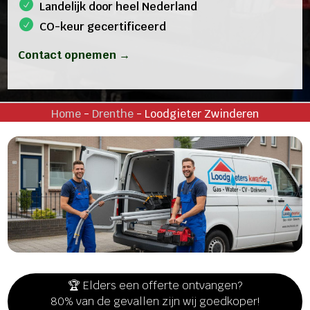
Landelijk door heel Nederland
CO-keur gecertificeerd
Contact opnemen →
Home
-
Drenthe
-
Loodgieter Zwinderen
🏆 Elders een offerte ontvangen?
80% van de gevallen zijn wij goedkoper!