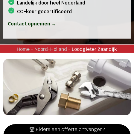
Landelijk door heel Nederland
CO-keur gecertificeerd
Contact opnemen →
Home
-
Noord-Holland
-
Loodgieter Zaandijk
🏆 Elders een offerte ontvangen?