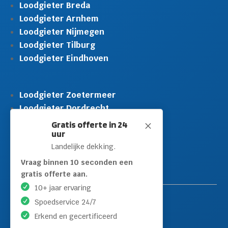
Loodgieter Breda
Loodgieter Arnhem
Loodgieter Nijmegen
Loodgieter Tilburg
Loodgieter Eindhoven
Loodgieter Zoetermeer
Loodgieter Dordrecht
Loodgieter Rijswijk
Gratis offerte in 24
M
uur
Loodgieter Schiedam
Landelijke dekking.
Loodgieter Leidschendam
Loodgieter Hilversum
Vraag binnen 10 seconden een
gratis offerte aan.
10+ jaar ervaring
Spoedservice 24/7
Erkend en gecertificeerd