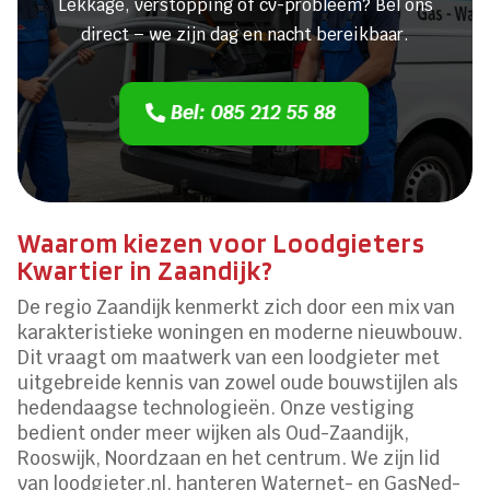
Lekkage, verstopping of cv-probleem? Bel ons
direct – we zijn dag en nacht bereikbaar.
Bel: 085 212 55 88
Waarom kiezen voor Loodgieters
Kwartier in Zaandijk?
De regio Zaandijk kenmerkt zich door een mix van
karakteristieke woningen en moderne nieuwbouw.
Dit vraagt om maatwerk van een loodgieter met
uitgebreide kennis van zowel oude bouwstijlen als
hedendaagse technologieën. Onze vestiging
bedient onder meer wijken als Oud-Zaandijk,
Rooswijk, Noordzaan en het centrum. We zijn lid
van loodgieter.nl, hanteren Waternet- en GasNed-