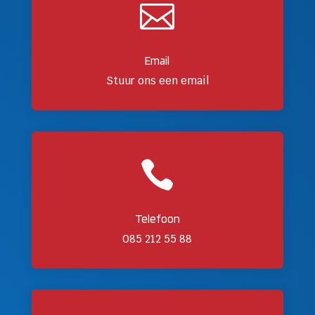

Email
Stuur ons een email

Telefoon
085 212 55 88