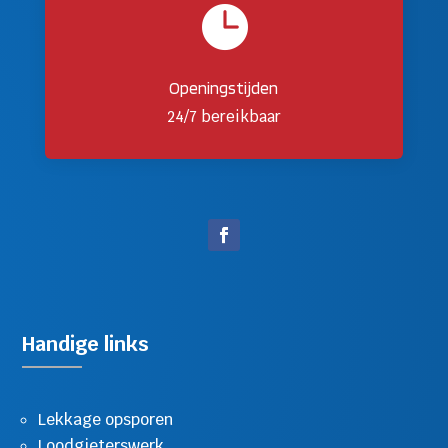

Openingstijden
24/7 bereikbaar
Handige links
Lekkage opsporen
Loodgieterswerk