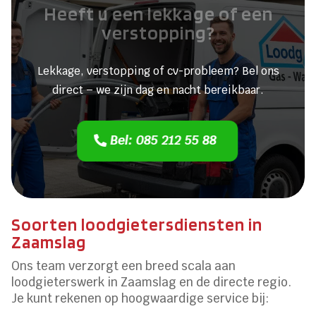
Heeft u een lekkage of een
verstopping?
Lekkage, verstopping of cv-probleem? Bel ons
direct – we zijn dag en nacht bereikbaar.
Bel: 085 212 55 88
Soorten loodgietersdiensten in
Zaamslag
Ons team verzorgt een breed scala aan
loodgieterswerk in Zaamslag en de directe regio.
Je kunt rekenen op hoogwaardige service bij: