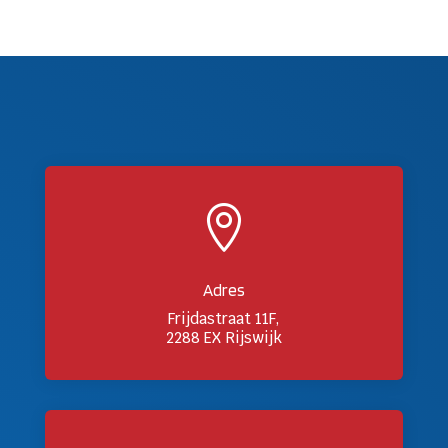

Adres
Frijdastraat 11F,
2288 EX Rijswijk