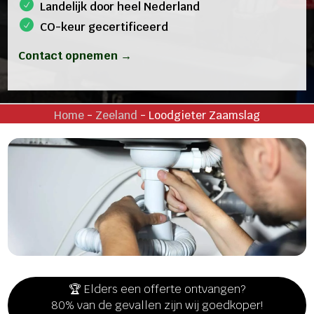
Landelijk door heel Nederland
CO-keur gecertificeerd
Contact opnemen →
Home
-
Zeeland
-
Loodgieter Zaamslag
🏆 Elders een offerte ontvangen?
80% van de gevallen zijn wij goedkoper!