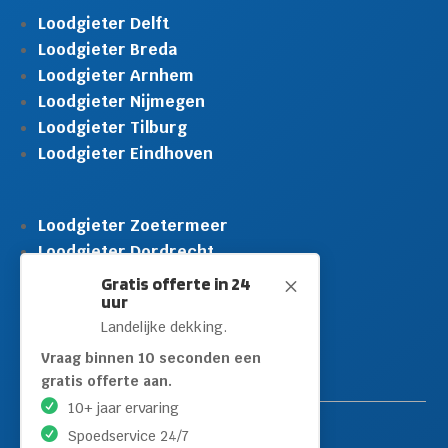
Loodgieter Delft
Loodgieter Breda
Loodgieter Arnhem
Loodgieter Nijmegen
Loodgieter Tilburg
Loodgieter Eindhoven
Loodgieter Zoetermeer
Loodgieter Dordrecht
Loodgieter Rijswijk
Gratis offerte in 24
M
uur
Loodgieter Schiedam
Landelijke dekking.
Loodgieter Leidschendam
Loodgieter Hilversum
Vraag binnen 10 seconden een
gratis offerte aan.
10+ jaar ervaring
Spoedservice 24/7