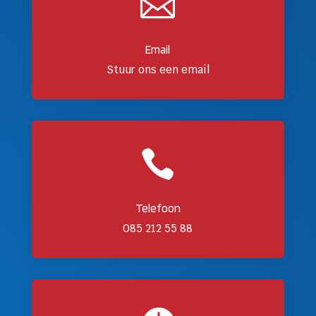

Email
Stuur ons een email

Telefoon
085 212 55 88