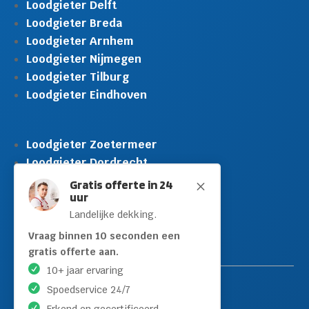
Loodgieter Delft
Loodgieter Breda
Loodgieter Arnhem
Loodgieter Nijmegen
Loodgieter Tilburg
Loodgieter Eindhoven
Loodgieter Zoetermeer
Loodgieter Dordrecht
Loodgieter Rijswijk
Gratis offerte in 24
M
uur
Loodgieter Schiedam
Landelijke dekking.
Loodgieter Leidschendam
Loodgieter Hilversum
Vraag binnen 10 seconden een
gratis offerte aan.
10+ jaar ervaring
Spoedservice 24/7