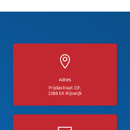

Adres
Frijdastraat 11F,
2288 EX Rijswijk