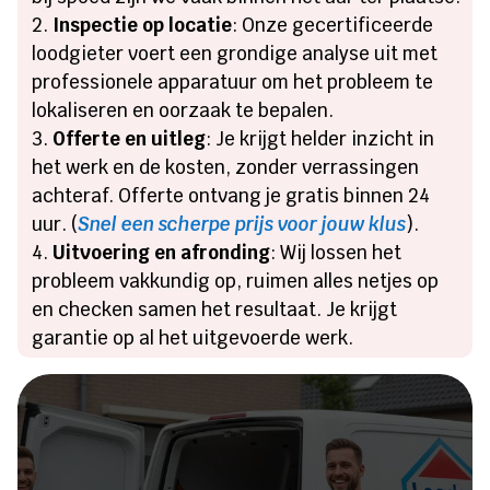
Inspectie op locatie
: Onze gecertificeerde
loodgieter voert een grondige analyse uit met
professionele apparatuur om het probleem te
lokaliseren en oorzaak te bepalen.
Offerte en uitleg
: Je krijgt helder inzicht in
het werk en de kosten, zonder verrassingen
achteraf. Offerte ontvang je gratis binnen 24
uur. (
Snel een scherpe prijs voor jouw klus
).
Uitvoering en afronding
: Wij lossen het
probleem vakkundig op, ruimen alles netjes op
en checken samen het resultaat. Je krijgt
garantie op al het uitgevoerde werk.
Heeft u een lekkage of een
verstopping?