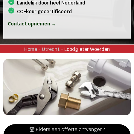
Landelijk door heel Nederland
CO-keur gecertificeerd
Contact opnemen →
Home
-
Utrecht
-
Loodgieter Woerden
🏆 Elders een offerte ontvangen?