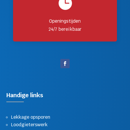

Openingstijden
24/7 bereikbaar
Handige links
Lekkage opsporen
Loodgieterswerk