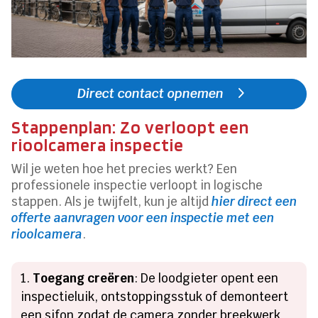
Direct contact opnemen
Stappenplan: Zo verloopt een
rioolcamera inspectie
Wil je weten hoe het precies werkt? Een
professionele inspectie verloopt in logische
stappen. Als je twijfelt, kun je altijd
hier direct een
offerte aanvragen voor een inspectie met een
rioolcamera
.
Toegang creëren
: De loodgieter opent een
inspectieluik, ontstoppingsstuk of demonteert
een sifon zodat de camera zonder breekwerk