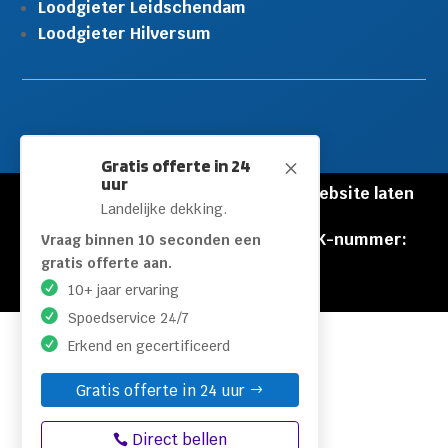
Loodgieter Leidschendam
Loodgieter Hilversum
Gratis offerte in 24
M
uur
© Copyright Loodgieters Kwartier |
Website laten
Landelijke dekking.
maken door Flexamedia
Privacyverklaring
|
Disclaimer
|
KVK-nummer:
Vraag binnen 10 seconden een
60471840
gratis offerte aan.
10+ jaar ervaring
Spoedservice 24/7
Erkend en gecertificeerd
Gratis offerte in 24 uur
Direct bellen