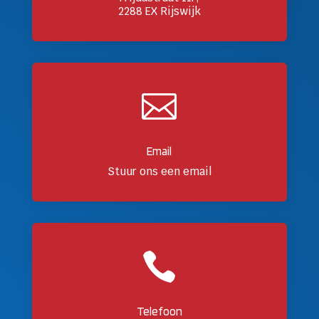
2288 EX Rijswijk

Email
Stuur ons een email

Telefoon