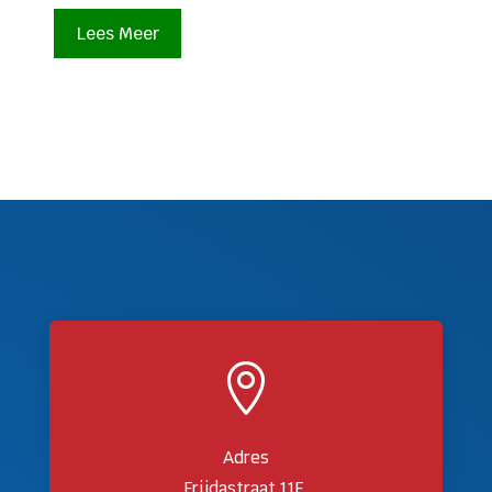
Lees Meer

Adres
Frijdastraat 11F,