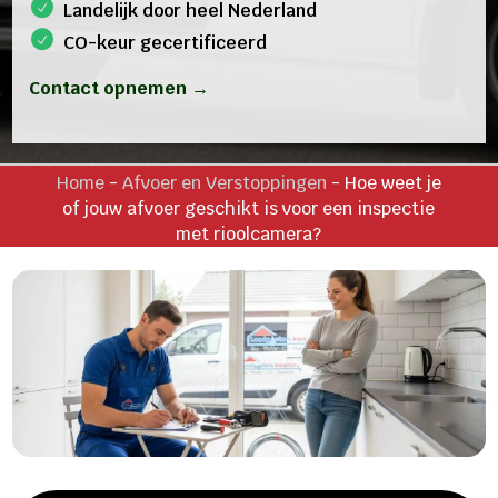
Landelijk door heel Nederland
CO-keur gecertificeerd
Contact opnemen →
Home
-
Afvoer en Verstoppingen
-
Hoe weet je
of jouw afvoer geschikt is voor een inspectie
met rioolcamera?