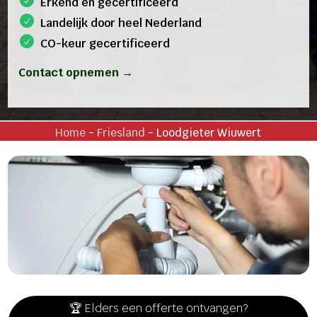
Erkend en gecertificeerd
Landelijk door heel Nederland
CO-keur gecertificeerd
Contact opnemen →
Home
-
Friesland
-
Loodgieter Wiuwert
🏆 Elders een offerte ontvangen?