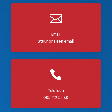

Email
Stuur ons een email

Telefoon
085 212 55 88