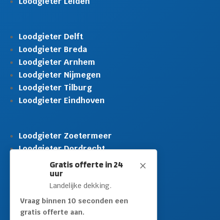
Loodgieter Leiden
Loodgieter Delft
Loodgieter Breda
Loodgieter Arnhem
Loodgieter Nijmegen
Loodgieter Tilburg
Loodgieter Eindhoven
Loodgieter Zoetermeer
Loodgieter Dordrecht
Loodgieter Rijswijk
Gratis offerte in 24
M
uur
Loodgieter Schiedam
Landelijke dekking.
Loodgieter Leidschendam
Loodgieter Hilversum
Vraag binnen 10 seconden een
gratis offerte aan.