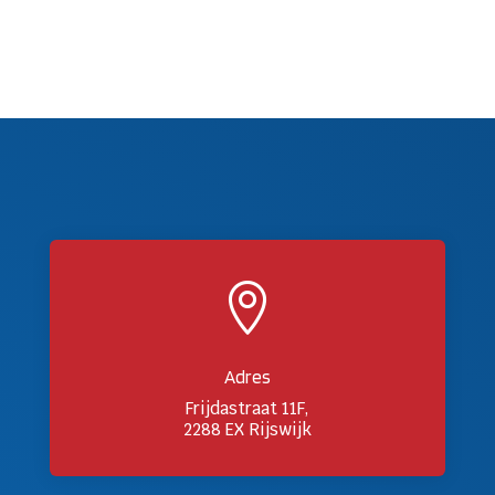

Adres
Frijdastraat 11F,
2288 EX Rijswijk