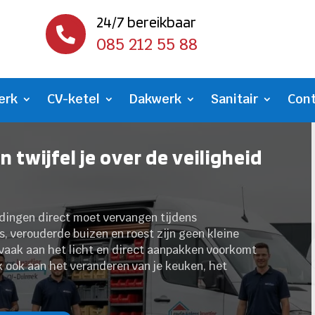
24/7 bereikbaar

085 212 55 88
erk
CV-ketel
Dakwerk
Sanitair
Con
 twijfel je over de veiligheid
idingen direct moet vervangen tijdens
, verouderde buizen en roest zijn geen kleine
vaak aan het licht en direct aanpakken voorkomt
nk ook aan het veranderen van je keuken, het