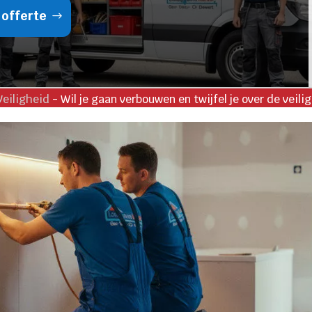
 offerte
Veiligheid
-
Wil je gaan verbouwen en twijfel je over de veili