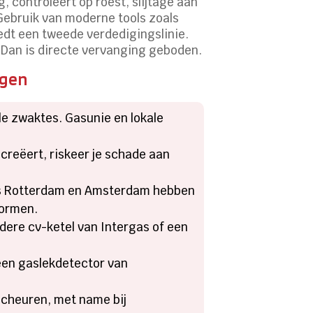
g, controleert op roest, slijtage aan
Gebruik van moderne tools zoals
dt een tweede verdedigingslinie.
? Dan is directe vervanging geboden.
ngen
le zwaktes. Gasunie en lokale
creëert, riskeer je schade aan
ls Rotterdam en Amsterdam hebben
normen.
dere cv-ketel van Intergas of een
 een gaslekdetector van
scheuren, met name bij