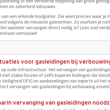
asleiding of een verkeerde koppeling kan grote gevolge
rkomen en zekerheid inbouwen.
 van een erkende loodgieter. Die weet precies waar je m
gheid volgens de nieuwste gasnormen. Zo voorkom je niet
weten wanneer vervangen direct nodig is? Lees snel verder 
r meteen vernieuwt!
situaties voor gasleidingen bij verbouwi
d op oude infrastructuur. Het vervangen van gasleidinge
 met stalen buizen of zelfs koperen leidingen die inmid
e Veiligheid (IFV) en aanbevelingen van experts uit het
ect vervangen van gasleidingen bij verbouwing essentiee
aarin vervanging van gasleidingen noodza