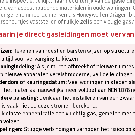
ele inspectie. Je kijkt naar het uiterlijk van de gasleidin
eid van asbesthoudende materialen in oude woningen. 
or gerenommeerde merken als Honeywell en Dräger, bie
rscheurtjes vaststellen of ruik je zelfs een vleugje gas
aarin je direct gasleidingen moet verva
izen:
Tekenen van roest en barsten wijzen op structure
 altijd voor vervanging te kiezen.
oningindeling:
Als je muren afbreekt of nieuwe ruimtes 
op nieuwe apparaten vereist moderne, veilige leidingen.
uderdom of keuringsdatum:
Veel woningen in steden a
bij het materiaal nauwelijks meer voldoet aan NEN 1078 
dere belasting:
Denk aan het installeren van een zwaar
k is vaak niet op deze stromen berekend.
de kleinste concentratie aan vluchtig gas, gemeten met
n volgen.
pelingen:
Stugge verbindingen verhogen het risico op 