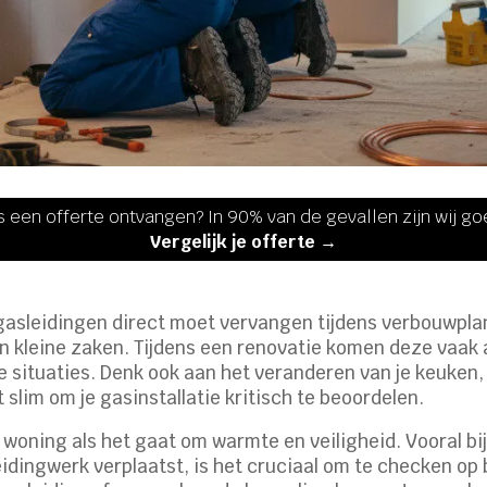
s een offerte ontvangen? In 90% van de gevallen zijn wij g
Vergelijk je offerte →
 gasleidingen direct moet vervangen tijdens verbouwpl
n kleine zaken. Tijdens een renovatie komen deze vaak 
 situaties. Denk ook aan het veranderen van je keuken, 
 slim om je gasinstallatie kritisch te beoordelen.
 woning als het gaat om warmte en veiligheid. Vooral bi
leidingwerk verplaatst, is het cruciaal om te checken o