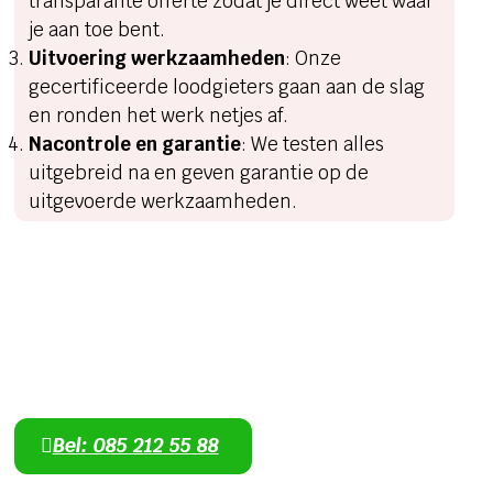
transparante offerte zodat je direct weet waar
je aan toe bent.
Uitvoering werkzaamheden
: Onze
gecertificeerde loodgieters gaan aan de slag
en ronden het werk netjes af.
Nacontrole en garantie
: We testen alles
uitgebreid na en geven garantie op de
uitgevoerde werkzaamheden.
Heeft u een lekkage of een
verstopping?
Lekkage, verstopping of cv-probleem? Bel ons
direct – we zijn dag en nacht bereikbaar.
Bel: 085 212 55 88