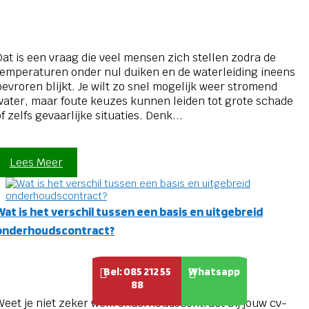
Dat is een vraag die veel mensen zich stellen zodra de
temperaturen onder nul duiken en de waterleiding ineens
bevroren blijkt. Je wilt zo snel mogelijk weer stromend
water, maar foute keuzes kunnen leiden tot grote schade
f zelfs gevaarlijke situaties. Denk...
Lees Meer
Wat is het verschil tussen een basis en uitgebreid
onderhoudscontract?
Bel: 085 212 55
Whatsapp


88
Weet je niet zeker welk onderhoudscontract bij jouw cv-