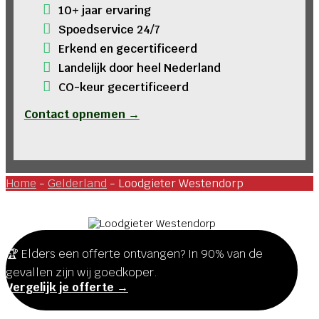
10+ jaar ervaring
Spoedservice 24/7
Erkend en gecertificeerd
Landelijk door heel Nederland
CO-keur gecertificeerd
Contact opnemen →
Home
-
Gelderland
-
Loodgieter Westendorp
🏆 Elders een offerte ontvangen? In 90% van de
gevallen zijn wij goedkoper.
Vergelijk je offerte →