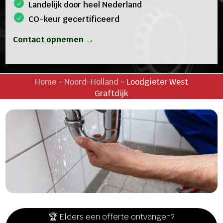
Landelijk door heel Nederland
CO-keur gecertificeerd
Contact opnemen →
Home
-
Noord-Holland
-
Loodgieter West
Graftdijk
🏆 Elders een offerte ontvangen?