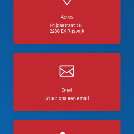
Adres
Frijdastraat 11F,
2288 EX Rijswijk

Email
Stuur ons een email