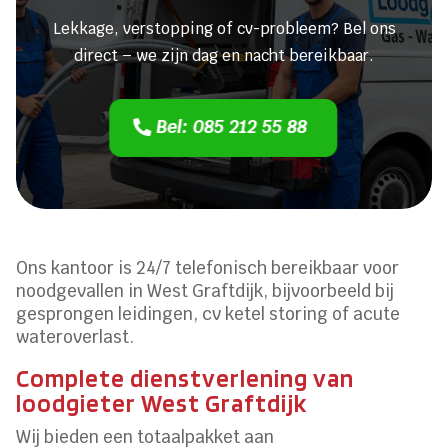
Lekkage, verstopping of cv-probleem? Bel ons
direct – we zijn dag en nacht bereikbaar.
Bel: 085 212 55 88
Ons kantoor is 24/7 telefonisch bereikbaar voor
noodgevallen in West Graftdijk, bijvoorbeeld bij
gesprongen leidingen, cv ketel storing of acute
wateroverlast.​
Complete dienstverlening van
loodgieter West Graftdijk
Wij bieden een totaalpakket aan