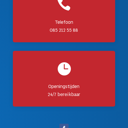

Telefoon
085 212 55 88

Openingstijden
24/7 bereikbaar