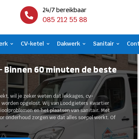
24/7 bereikbaar

085 212 55 88
erk
CV-ketel
Dakwerk
Sanitair
Con
 Binnen 60 minuten de beste
t, wil je zeker weten dat lekkages, cv-
d worden opgelost. Wij van Loodgieters Kwartier
rioolproblemen en het plaatsen van sanitair. Met
oor onderhoud zorgen we dat alles soepel werkt. Of