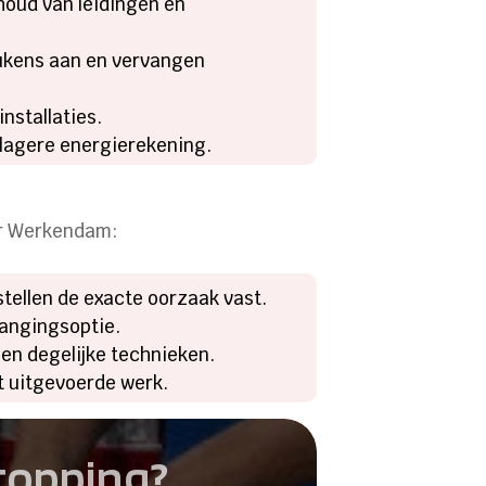
houd van leidingen en
ukens aan en vervangen
nstallaties.
lagere energierekening.
ter Werkendam:
tellen de exacte oorzaak vast.
vangingsoptie.
en degelijke technieken.
t uitgevoerde werk.
stopping?