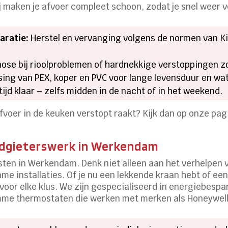
j maken je afvoer compleet schoon, zodat je snel weer v
aratie:
Herstel en vervanging volgens de normen van Ki
nose bij rioolproblemen of hardnekkige verstoppingen z
ing van PEX, koper en PVC voor lange levensduur en wat
tijd klaar – zelfs midden in de nacht of in het weekend.
 afvoer in de keuken verstopt raakt? Kijk dan op onze pa
odgieterswerk in Werkendam
nsten in Werkendam. Denk niet alleen aan het verhelpe
e installaties. Of je nu een lekkende kraan hebt of een
 voor elke klus. We zijn gespecialiseerd in energiebesp
mme thermostaten die werken met merken als Honeywel