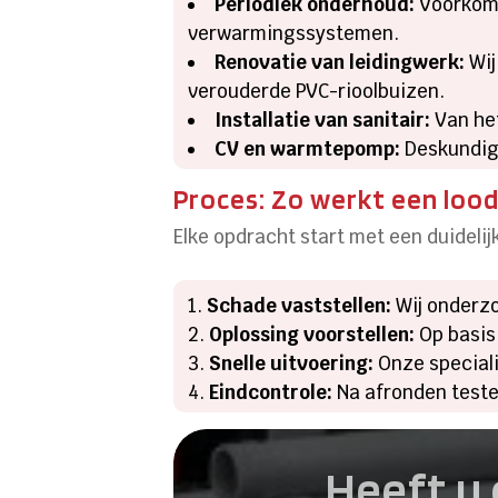
Periodiek onderhoud:
Voorkom 
verwarmingssystemen.
Renovatie van leidingwerk:
Wij
verouderde PVC-rioolbuizen.
Installatie van sanitair:
Van het
CV en warmtepomp:
Deskundige
Proces: Zo werkt een loo
Elke opdracht start met een duideli
Schade vaststellen:
Wij onderzo
Oplossing voorstellen:
Op basis
Snelle uitvoering:
Onze speciali
Eindcontrole:
Na afronden teste
Heeft u 