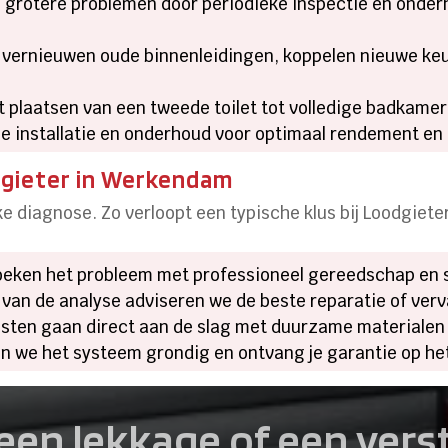
grotere problemen door periodieke inspectie en onder
 vernieuwen oude binnenleidingen, koppelen nieuwe ke
 plaatsen van een tweede toilet tot volledige badkameri
 installatie en onderhoud voor optimaal rendement en 
dgieter in Werkendam
jke diagnose. Zo verloopt een typische klus bij Loodgie
eken het probleem met professioneel gereedschap en s
 van de analyse adviseren we de beste reparatie of ver
sten gaan direct aan de slag met duurzame materialen 
n we het systeem grondig en ontvang je garantie op he
een lekkage of een ver