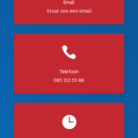
Email
Stuur ons een email

Telefoon
085 212 55 88
