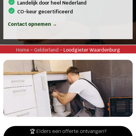
Landelijk door heel Nederland
CO-keur gecertificeerd
Contact opnemen →
Home
-
Gelderland
-
Loodgieter Waardenburg
🏆 Elders een offerte ontvangen?