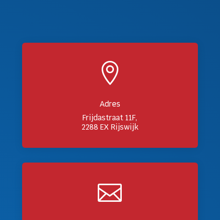

Adres
Frijdastraat 11F,
2288 EX Rijswijk
