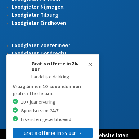
Loodgieter Nijmegen
Loodgieter Tilburg
Loodgieter Eindhoven
Loodgieter Zoetermeer
Loodgieter Dordrecht
Loodgieter Rijswijk
Gratis offerte in 24
M
uur
Loodgieter Schiedam
Landelijke dekking.
Loodgieter Leidschendam
Loodgieter Hilversum
Vraag binnen 10 seconden een
gratis offerte aan.
10+ jaar ervaring
Spoedservice 24/7
Erkend en gecertificeerd
Gratis offerte in 24 uur
© Copyright Loodgieters Kwartier |
Website laten