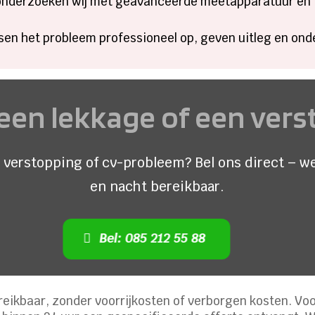
onderzoeken wij met geavanceerde meetapparatuur en 
ssen het probleem professioneel op, geven uitleg en ond
een lekkage of een ver
 verstopping of cv-probleem? Bel ons direct – we
en nacht bereikbaar.
Bel: 085 212 55 88
eikbaar, zonder voorrijkosten of verborgen kosten. Voo