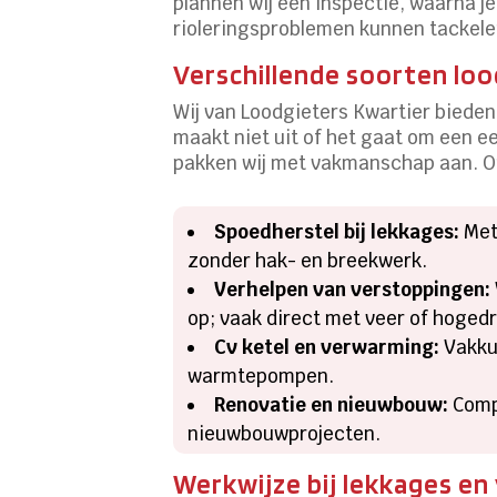
plannen wij een inspectie, waarna je
rioleringsproblemen kunnen tackel
Verschillende soorten lo
Wij van Loodgieters Kwartier bieden 
maakt niet uit of het gaat om een e
pakken wij met vakmanschap aan. On
Spoedherstel bij lekkages:
Met 
zonder hak- en breekwerk.
Verhelpen van verstoppingen:
op; vaak direct met veer of hogedr
Cv ketel en verwarming:
Vakkun
warmtepompen.
Renovatie en nieuwbouw:
Compl
nieuwbouwprojecten.
Werkwijze bij lekkages en