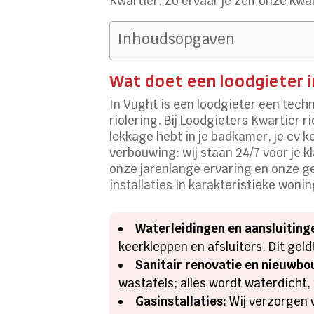
Kwartier. Zo ervaar je zelf onze kwali
Inhoudsopgaven
Wat doet een loodgieter i
In Vught is een loodgieter een techn
riolering. Bij Loodgieters Kwartier 
lekkage hebt in je badkamer, je cv ke
verbouwing: wij staan 24/7 voor je 
onze jarenlange ervaring en onze g
installaties in karakteristieke won
Waterleidingen en aansluiting
keerkleppen en afsluiters. Dit gel
Sanitair renovatie en nieuwbo
wastafels; alles wordt waterdicht,
Gasinstallaties:
Wij verzorgen v