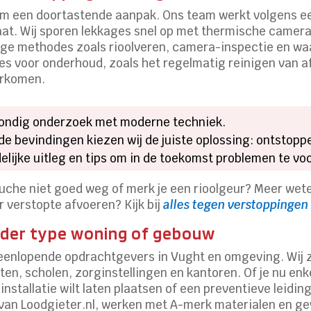
 om een doortastende aanpak. Ons team werkt volgens e
at. Wij sporen lekkages snel op met thermische camera’
ige methodes zoals rioolveren, camera-inspectie en wa
es voor onderhoud, zoals het regelmatig reinigen van a
orkomen.
rondig onderzoek met moderne techniek.
de bevindingen kiezen wij de juiste oplossing: ontstopp
elijke uitleg en tips om in de toekomst problemen te v
 douche niet goed weg of merk je een rioolgeur? Meer we
r verstopte afvoeren? Kijk bij
alles tegen verstoppingen
eder type woning of gebouw
eenlopende opdrachtgevers in Vught en omgeving. Wij zi
 scholen, zorginstellingen en kantoren. Of je nu enke
stallatie wilt laten plaatsen of een preventieve leidingi
id van Loodgieter.nl, werken met A-merk materialen en ge