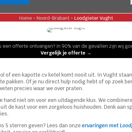
Home
-
Noord-Brabant
-
Loodgieter Vught
s een offerte ontvangen? In 90% van de gevallen zijn wij g
Vergelijk je offerte →
ol of een kapotte cv ketel komt nooit uit. In Vught staan
 pakken. Of je nu direct hulp nodig hebt of op zoek ben
j weten precies waar we over praten.
ze hand niet om voor een uitdagende klus. We combiner
es uit de kast voor een zorgeloos huishouden. Denk aan 
ies.
ns 5 sterren geven? Lees dan onze
ervaringen met Lood