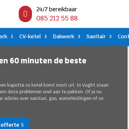
24/7 bereikbaar

085 212 55 88
erk
CV-ketel
Dakwerk
Sanitair
Con
nen 60 minuten de beste
een kapotte cv ketel komt nooit uit. In Vught staan
t om deze problemen snel aan te pakken. Of je nu
r advies over sanitair, gas, waterleidingen of cv
 offerte