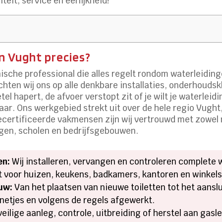
teit, service en eerlijkheid!
n Vught precies?
ische professional die alles regelt rondom waterleiding
richten wij ons op alle denkbare installaties, onderhouds
tel hapert, de afvoer verstopt zit of je wilt je waterleid
klaar. Ons werkgebied strekt uit over de hele regio Vugh
ecertificeerde vakmensen zijn wij vertrouwd met zowe
ingen, scholen en bedrijfsgebouwen.
en:
Wij installeren, vervangen en controleren complete 
dt voor huizen, keukens, badkamers, kantoren en winkels
uw:
Van het plaatsen van nieuwe toiletten tot het aans
 netjes en volgens de regels afgewerkt.
eilige aanleg, controle, uitbreiding of herstel aan gas