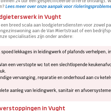
 binnen 24 uur een gespecificeerde offerte ontvangt. Wi
en?
Lees meer over onze aanpak voor rioleringsproblem
odgieterswerk in Vught
een breed scala aan loodgietersdiensten voor zowel part
engezinswoning aan de Van Miertstraat of een bedrijfsp
ze specialisaties zijn onder andere:
spoed lekkages in leidingwerk of plafonds verhelpen, i
Van een verstopte wc tot een slechtlopende keukenafvoe
uk.
dige vervanging, reparatie en onderhoud aan cv ketel
ete aanleg van leidingwerk, sanitair en afvoersysteme
 verstoppingen in Vught