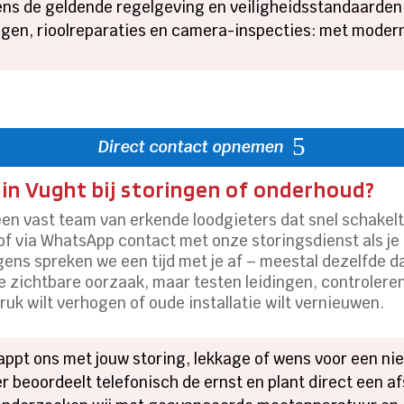
ens de geldende regelgeving en veiligheidsstandaarden
gen, rioolreparaties en camera-inspecties: met modern
Direct contact opnemen
in Vught bij storingen of onderhoud?
een vast team van erkende loodgieters dat snel schake
ch of via WhatsApp contact met onze storingsdienst als j
ens spreken we een tijd met je af – meestal dezelfde da
r de zichtbare oorzaak, maar testen leidingen, controler
druk wilt verhogen of oude installatie wilt vernieuwen.
 appt ons met jouw storing, lekkage of wens voor een nie
 beoordeelt telefonisch de ernst en plant direct een af