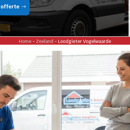
 offerte
Home
-
Zeeland
-
Loodgieter Vogelwaarde