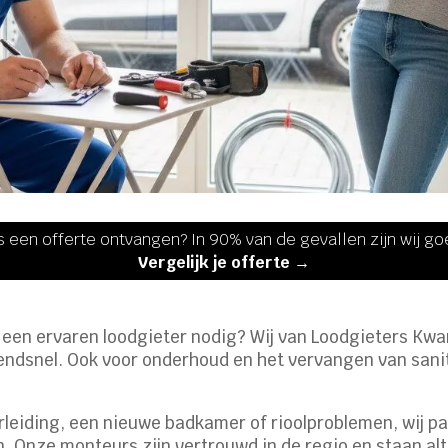
s een offerte ontvangen? In 90% van de gevallen zijn wij g
Vergelijk je offerte →
l een ervaren loodgieter nodig? Wij van Loodgieters Kwa
endsnel.​ Ook voor onderhoud en het vervangen van sani
leiding, een nieuwe badkamer of rioolproblemen, wij pa
 Onze monteurs zijn vertrouwd in de regio en staan altijd