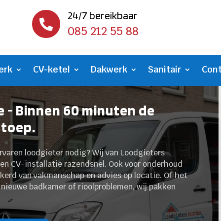
24/7 bereikbaar

085 212 55 88
erk
CV-ketel
Dakwerk
Sanitair
Con
 - Binnen 60 minuten de
stoep.
ervaren loodgieter nodig? Wij van Loodgieters
en CV-installatie razendsnel.​ Ook voor onderhoud
ekerd van vakmanschap en advies op locatie.​ Of het
 nieuwe badkamer of rioolproblemen, wij pakken