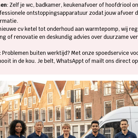
men
: Zelf je wc, badkamer, keukenafvoer of hoofdriool on
fessionele ontstoppingsapparatuur zodat jouw afvoer dir
rmatie.​
 nieuwe cv ketel tot onderhoud aan warmtepomp, wij reg
iding of renovatie en deskundig advies over duurzame v
: Problemen buiten werktijd? Met onze spoedservice vo
oit in de kou.​ Je belt, WhatsAppt of mailt ons direct o