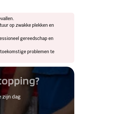
allen.​
ratuur op zwakke plekken en
fessioneel gereedschap en
m toekomstige problemen te
stopping?
 zijn dag