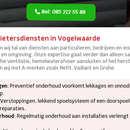
Bel: 085 212 55 88
gietersdiensten in Vogelwaarde
n wij tal van diensten aan particulieren, bedrijven en inst
 en omgeving.​ Onze expertise gaat verder dan alleen san
e ventilatie, hemelwaterafvoer aansluiten of het herst
 wij met A-merken zoals Nefit, Vaillant en Grohe.​
gen
: Preventief onderhoud voorkomt lekkages en onnodi
.​
: Verstoppingen, lekkend spoelsysteem of een doorspoe
reparaties.​
erhoud
: Regelmatig onderhoud aan installaties verlengt