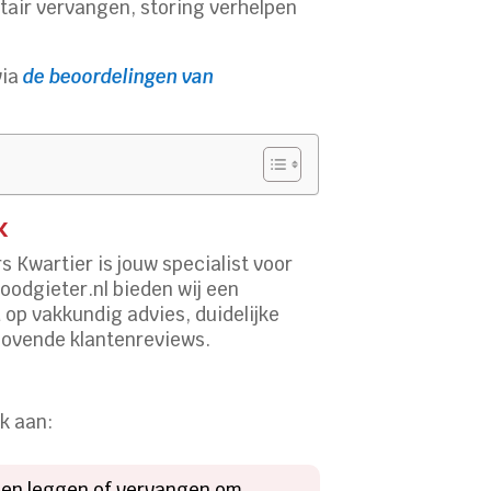
air vervangen, storing verhelpen
via
de beoordelingen van
k
 Kwartier is jouw specialist voor
oodgieter.nl bieden wij een
d op vakkundig advies, duidelijke
lovende klantenreviews.
k aan:
ngen leggen of vervangen om