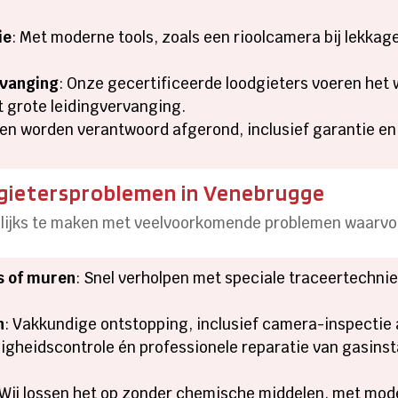
ie
: Met moderne tools, zoals een rioolcamera bij lekkage
rvanging
: Onze gecertificeerde loodgieters voeren het 
t grote leidingvervanging.
n worden verantwoord afgerond, inclusief garantie en 
ietersproblemen in Venebrugge
ijks te maken met veelvoorkomende problemen waarvoor 
ds of muren
: Snel verholpen met speciale traceertechn
n
: Vakkundige ontstopping, inclusief camera-inspectie 
iligheidscontrole én professionele reparatie van gasins
 Wij lossen het op zonder chemische middelen, met mo