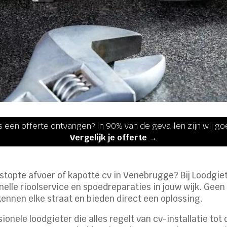
s een offerte ontvangen? In 90% van de gevallen zijn wij g
Vergelijk je offerte →
erstopte afvoer of kapotte cv in Venebrugge? Bij Loodgiet
lle rioolservice en spoedreparaties in jouw wijk. Geen 
 kennen elke straat en bieden direct een oplossing.
ionele loodgieter die alles regelt van cv-installatie tot