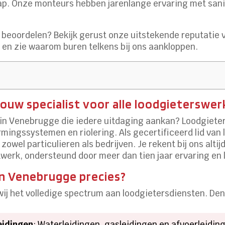
p. Onze monteurs hebben jarenlange ervaring met sanit
beoordelen? Bekijk gerust onze uitstekende reputatie 
e
en zie waarom buren telkens bij ons aankloppen.
ouw specialist voor alle loodgieterswer
in Venebrugge die iedere uitdaging aankan? Loodgieters
mingssystemen en riolering. Als gecertificeerd lid van l
owel particulieren als bedrijven. Je rekent bij ons altij
rk, ondersteund door meer dan tien jaar ervaring en 
in Venebrugge precies?
wij het volledige spectrum aan loodgietersdiensten. Den
eidingen
: Waterleidingen, gasleidingen en afvoerleidi