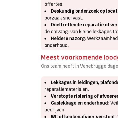
offertes.
Deskundig onderzoek op locat
oorzaak snel vast.
Doeltreffende reparatie of ve
de omvang: van kleine lekkages to
Heldere nazorg
: Werkzaamhede
onderhoud.
Meest voorkomende loodg
Ons team heeft in Venebrugge dagel
Lekkages in leidingen, plafon
reparatiematerialen.
Verstopte riolering of afvoere
Gaslekkage en onderhoud
: Ve
bedrijven.
WC of keukenafvoer verstopt
: