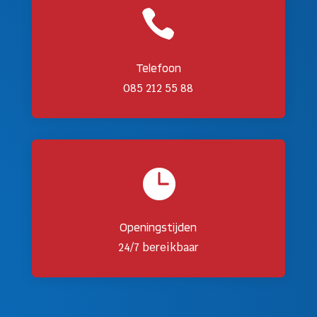

Telefoon
085 212 55 88

Openingstijden
24/7 bereikbaar