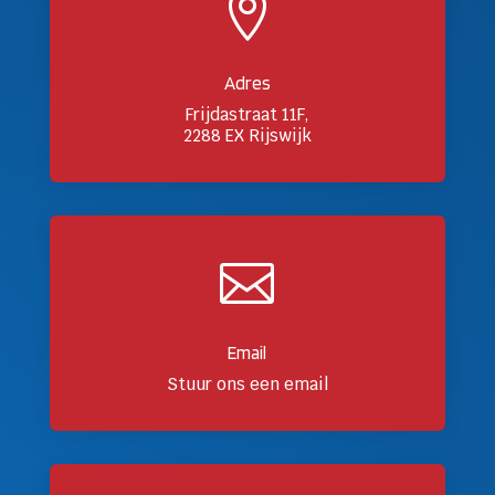

Adres
Frijdastraat 11F,
2288 EX Rijswijk

Email
Stuur ons een email