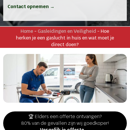
Contact opnemen →
Home
-
Gasleidingen en Veiligheid
-
Hoe
herken je een gaslucht in huis en wat moet je
direct doen?
🏆 Elders een offerte ontvangen?
80% van de gevallen zijn wij goedkoper!
Vergelijk je offerte →