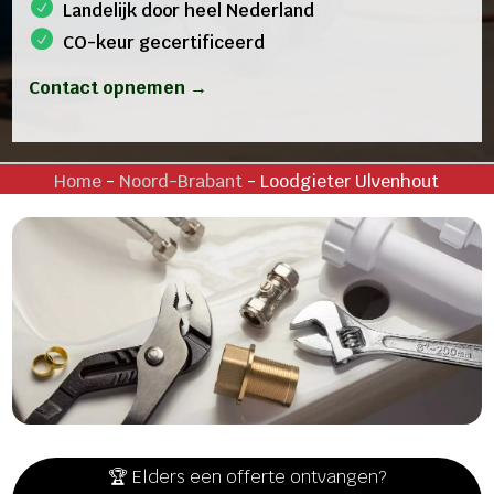
Landelijk door heel Nederland
CO-keur gecertificeerd
Contact opnemen →
Home
-
Noord-Brabant
-
Loodgieter Ulvenhout
🏆 Elders een offerte ontvangen?