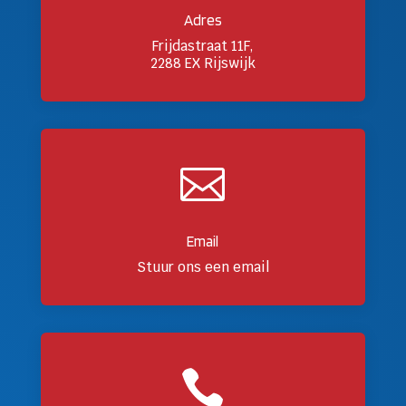
Adres
Frijdastraat 11F,
2288 EX Rijswijk

Email
Stuur ons een email
