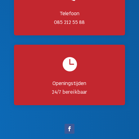
Telefoon
085 212 55 88

Openingstijden
24/7 bereikbaar