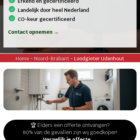
Erkend en gecertificeerd
Landelijk door heel Nederland
CO-keur gecertificeerd
Contact opnemen →
Home
-
Noord-Brabant
-
Loodgieter Udenhout
🏆 Elders een offerte ontvangen?
80% van de gevallen zijn wij goedkoper!
Vergelijk je offerte →