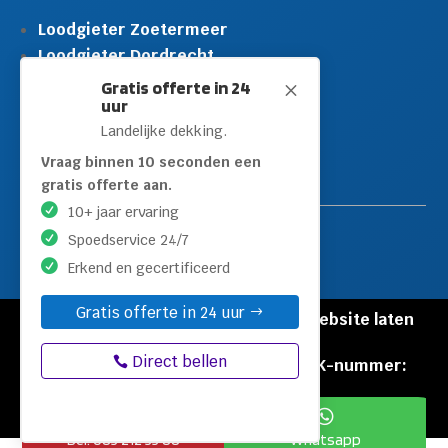
Loodgieter Zoetermeer
Loodgieter Dordrecht
Loodgieter Rijswijk
Gratis offerte in 24
M
uur
Loodgieter Schiedam
Landelijke dekking.
Loodgieter Leidschendam
Loodgieter Hilversum
Vraag binnen 10 seconden een
gratis offerte aan.
10+ jaar ervaring
Spoedservice 24/7
Erkend en gecertificeerd
Gratis offerte in 24 uur
© Copyright Loodgieters Kwartier |
Website laten
maken door Flexamedia
Direct bellen
Privacyverklaring
|
Disclaimer
|
KVK-nummer:
60471840


Bel: 085 212 55 88
Whatsapp