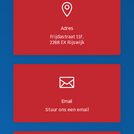

Adres
Frijdastraat 11F,
2288 EX Rijswijk

Email
Stuur ons een email