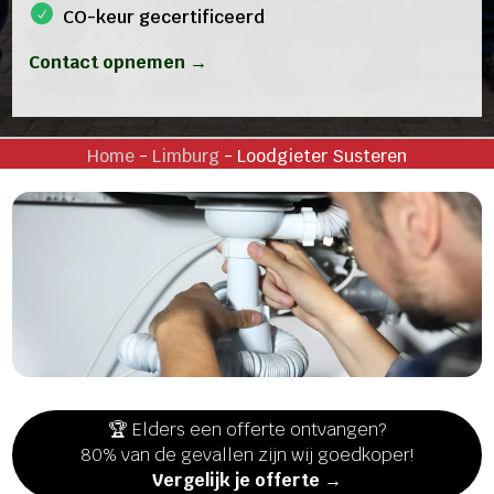
CO-keur gecertificeerd
Contact opnemen →
Home
-
Limburg
-
Loodgieter Susteren
🏆 Elders een offerte ontvangen?
80% van de gevallen zijn wij goedkoper!
Vergelijk je offerte →