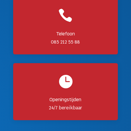

Telefoon
085 212 55 88

Openingstijden
24/7 bereikbaar