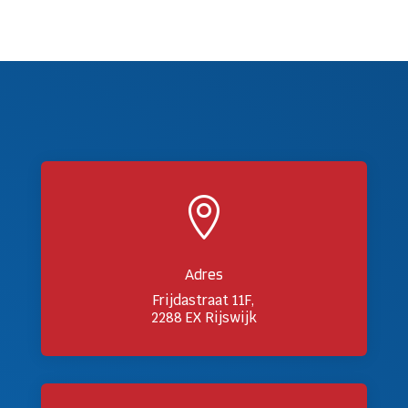

Adres
Frijdastraat 11F,
2288 EX Rijswijk