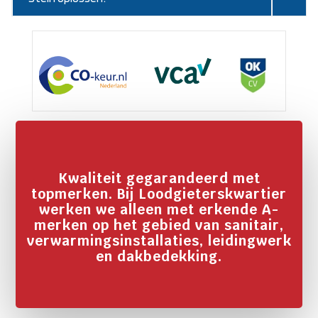
Kwaliteit gegarandeerd met
topmerken. Bij Loodgieterskwartier
werken we alleen met erkende A-
merken op het gebied van sanitair,
verwarmingsinstallaties, leidingwerk
en dakbedekking.