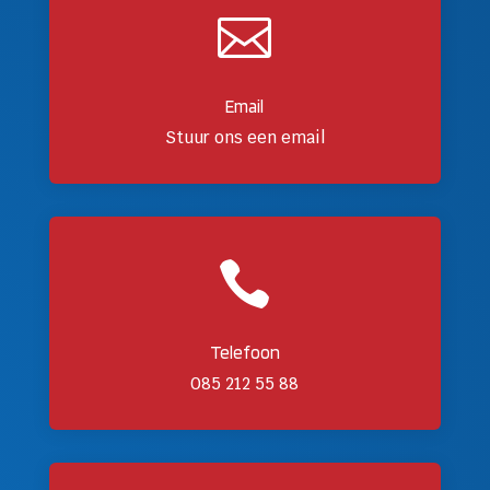

Email
Stuur ons een email

Telefoon
085 212 55 88