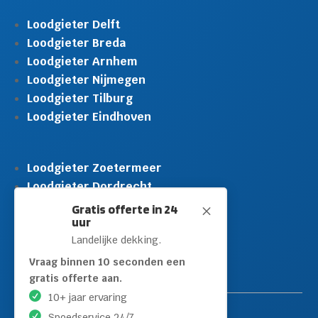
Loodgieter Delft
Loodgieter Breda
Loodgieter Arnhem
Loodgieter Nijmegen
Loodgieter Tilburg
Loodgieter Eindhoven
Loodgieter Zoetermeer
Loodgieter Dordrecht
Loodgieter Rijswijk
Gratis offerte in 24
M
uur
Loodgieter Schiedam
Landelijke dekking.
Loodgieter Leidschendam
Loodgieter Hilversum
Vraag binnen 10 seconden een
gratis offerte aan.
10+ jaar ervaring
Spoedservice 24/7