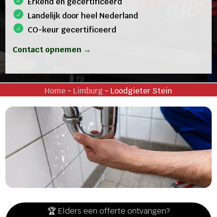
Erkend en gecertificeerd
Landelijk door heel Nederland
CO-keur gecertificeerd
Contact opnemen →
Home
-
Limburg
-
Loodgieter Stein
🏆 Elders een offerte ontvangen?