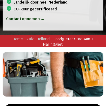
Landelijk door heel Nederland
CO-keur gecertificeerd
Contact opnemen →
Home
-
Zuid-Holland
-
Loodgieter Stad Aan T
Haringvliet