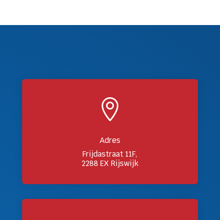

Adres
Frijdastraat 11F,
2288 EX Rijswijk