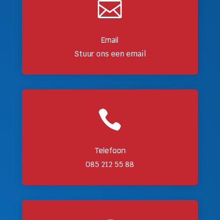

Email
Stuur ons een email

Telefoon
085 212 55 88