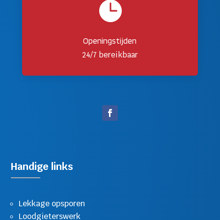

Openingstijden
24/7 bereikbaar
Handige links
Lekkage opsporen
Loodgieterswerk