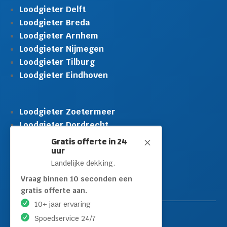
Loodgieter Delft
Loodgieter Breda
Loodgieter Arnhem
Loodgieter Nijmegen
Loodgieter Tilburg
Loodgieter Eindhoven
Loodgieter Zoetermeer
Loodgieter Dordrecht
Loodgieter Rijswijk
Gratis offerte in 24
M
uur
Loodgieter Schiedam
Landelijke dekking.
Loodgieter Leidschendam
Loodgieter Hilversum
Vraag binnen 10 seconden een
gratis offerte aan.
10+ jaar ervaring
Spoedservice 24/7