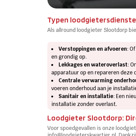
Typen loodgietersdienste
Als allround loodgieter Slootdorp bi
Verstoppingen en afvoeren
: O
en grondig op.
Lekkages en wateroverlast
: O
apparatuur op en repareren deze d
Centrale verwarming onderho
voeren onderhoud aan je installat
Sanitair en installatie
: Een ni
installatie zonder overlast.
Loodgieter Slootdorp: Dir
Voor spoedgevallen is onze loodgiet
info@loodgieterskwartier.nl. Dankzij