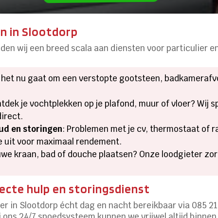
n in Slootdorp
eden wij een breed scala aan diensten voor particulier en
f het nu gaat om een verstopte gootsteen, badkamerafvoe
ntdek je vochtplekken op je plafond, muur of vloer? Wij 
irect.
ud en storingen
: Problemen met je cv, thermostaat of r
ie uit voor maximaal rendement.
euwe kraan, bad of douche plaatsen? Onze loodgieter zo
ecte hulp en storingsdienst
er in Slootdorp écht dag en nacht bereikbaar via 085 21
 ons 24/7 spoedsysteem kunnen we vrijwel altijd binnen 