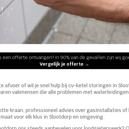
s een offerte ontvangen? In 90% van de gevallen zijn wij g
Vergelijk je offerte →
e afvoer of wil je snel hulp bij cv-ketel storingen in Slo
rvaren vakmensen die alle problemen met waterleidingen,
otte kraan, professioneel advies over gasinstallaties o
 maat voor elk klus in Slootdorp en omgeving.
ootdorp ons steeds aanbevelen voor loodgieterswerk? 