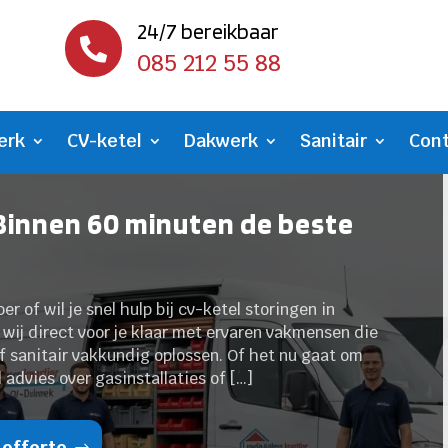
24/7 bereikbaar

085 212 55 88
erk
CV-ketel
Dakwerk
Sanitair
Con
Binnen 60 minuten de beste
er of wil je snel hulp bij cv-ketel storingen in
 wij direct voor je klaar met ervaren vakmensen die
of sanitair vakkundig oplossen. Of het nu gaat om
 advies over gasinstallaties of […]
 offerte