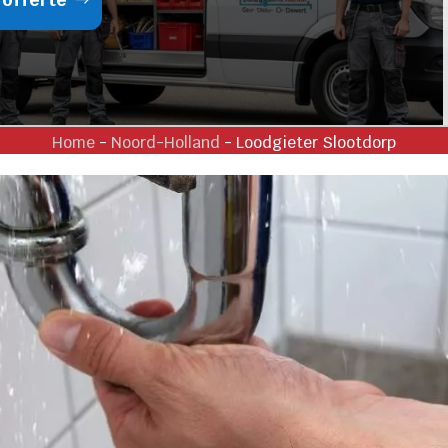
Home
-
Noord-Holland
-
Loodgieter Slootdorp