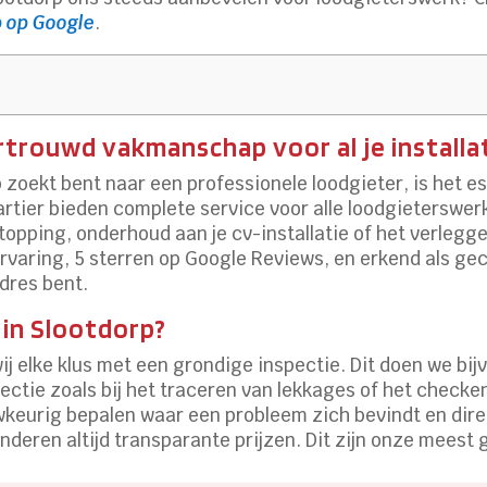
p op Google
.
trouwd vakmanschap voor al je installa
 zoekt bent naar een professionele loodgieter, is het e
rtier bieden complete service voor alle loodgieterswe
opping, onderhoud aan je cv-installatie of het verleggen
varing, 5 sterren op Google Reviews, en erkend als gece
adres bent.
 in Slootdorp?
 wij elke klus met een grondige inspectie. Dit doen we 
tie zoals bij het traceren van lekkages of het checken 
eurig bepalen waar een probleem zich bevindt en dire
nderen altijd transparante prijzen. Dit zijn onze meest