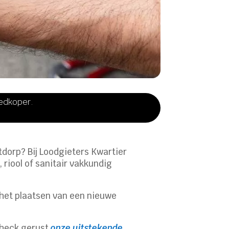
oedkoper.
otdorp? Bij Loodgieters Kwartier
 riool of sanitair vakkundig
f het plaatsen van een nieuwe
Check gerust
onze uitstekende