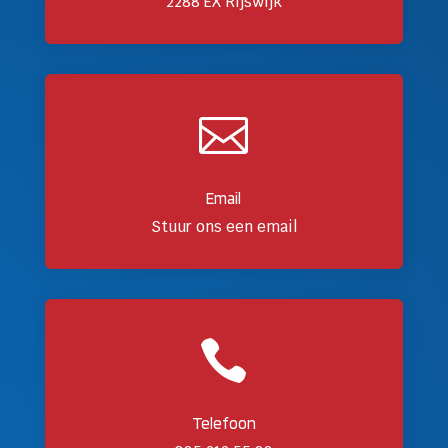
2288 EX Rijswijk

Email
Stuur ons een email

Telefoon