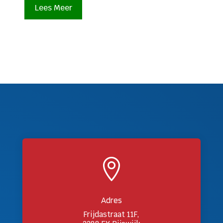
Lees Meer

Adres
Frijdastraat 11F,