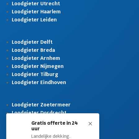
Loodgieter Utrecht
Loodgieter Haarlem
Loodgieter Leiden
Loodgieter Delft
Loodgieter Breda
Loodgieter Arnhem
Loodgieter Nijmegen
Loodgieter Tilburg
Loodgieter Eindhoven
Loodgieter Zoetermeer
Loodgieter Dordrecht
Loodgieter Rijswijk
Gratis offerte in 24
M
uur
Loodgieter Schiedam
Landelijke dekking.
Loodgieter Leidschendam