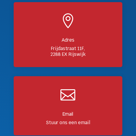

Adres
Frijdastraat 11F,
2288 EX Rijswijk

Email
Stuur ons een email