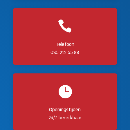

Telefoon
085 212 55 88

Openingstijden
24/7 bereikbaar