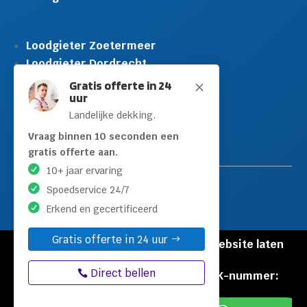
Loodgieter Zoetermeer
Loodgieter Dordrecht
Loodgieter Rijswijk
Gratis offerte in 24
M
uur
Loodgieter Schiedam
Landelijke dekking.
Loodgieter Leidschendam
Loodgieter Hilversum
Vraag binnen 10 seconden een
gratis offerte aan.
10+ jaar ervaring
Spoedservice 24/7
Erkend en gecertificeerd
Gratis offerte in 24 uur
© Copyright Loodgieters Kwartier |
Website laten
maken door Flexamedia
Direct bellen
Privacyverklaring
|
Disclaimer
|
KVK-nummer:
60471840