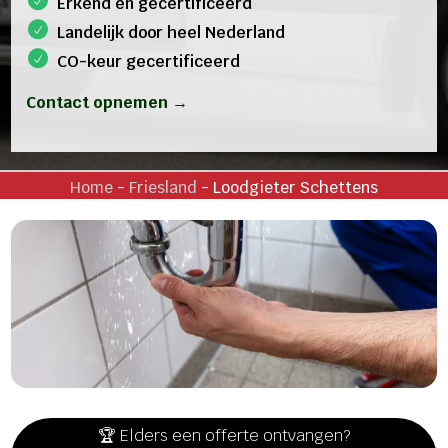
Erkend en gecertificeerd
Landelijk door heel Nederland
CO-keur gecertificeerd
Contact opnemen →
Home
-
Friesland
-
Loodgieter Schettens
🏆 Elders een offerte ontvangen?