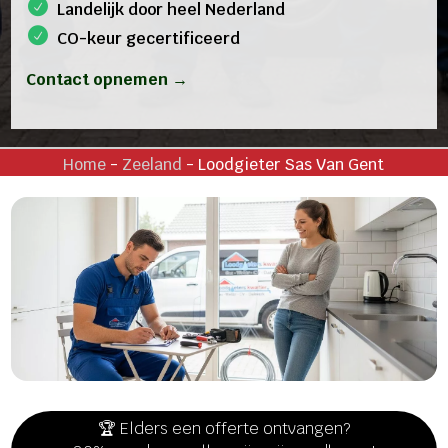
Landelijk door heel Nederland
CO-keur gecertificeerd
Contact opnemen →
Home
-
Zeeland
-
Loodgieter Sas Van Gent
🏆 Elders een offerte ontvangen?