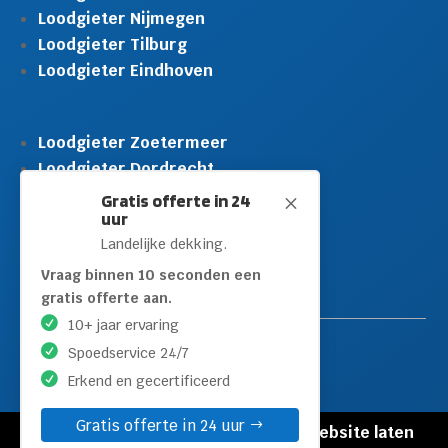
Loodgieter Nijmegen
Loodgieter Tilburg
Loodgieter Eindhoven
Loodgieter Zoetermeer
Loodgieter Dordrecht
Loodgieter Rijswijk
Gratis offerte in 24
M
uur
Loodgieter Schiedam
Landelijke dekking.
Loodgieter Leidschendam
Loodgieter Hilversum
Vraag binnen 10 seconden een
gratis offerte aan.
10+ jaar ervaring
Spoedservice 24/7
Erkend en gecertificeerd
Gratis offerte in 24 uur
© Copyright Loodgieters Kwartier |
Website laten