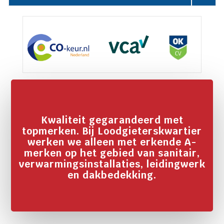
Kwaliteit gegarandeerd met
topmerken. Bij Loodgieterskwartier
werken we alleen met erkende A-
merken op het gebied van sanitair,
verwarmingsinstallaties, leidingwerk
en dakbedekking.