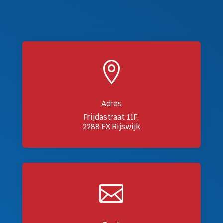

Adres
Frijdastraat 11F,
2288 EX Rijswijk
