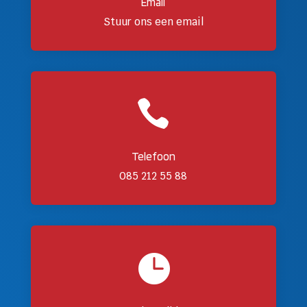
Email
Stuur ons een email

Telefoon
085 212 55 88
