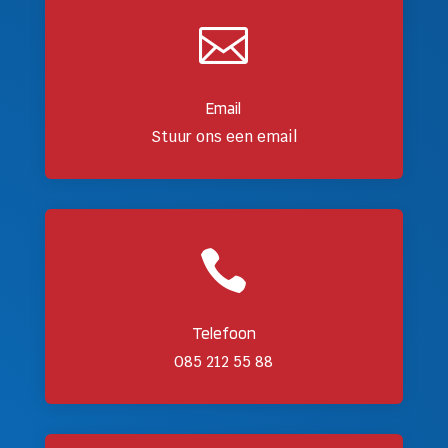

Email
Stuur ons een email

Telefoon
085 212 55 88