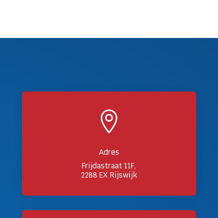

Adres
Frijdastraat 11F,
2288 EX Rijswijk