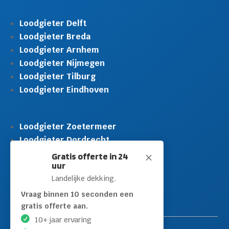
Loodgieter Delft
Loodgieter Breda
Loodgieter Arnhem
Loodgieter Nijmegen
Loodgieter Tilburg
Loodgieter Eindhoven
Loodgieter Zoetermeer
Loodgieter Dordrecht
Loodgieter Rijswijk
Gratis offerte in 24
M
uur
Loodgieter Schiedam
Landelijke dekking.
Loodgieter Leidschendam
Loodgieter Hilversum
Vraag binnen 10 seconden een
gratis offerte aan.
10+ jaar ervaring