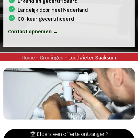
Erkend en gecertificeerd
Landelijk door heel Nederland
CO-keur gecertificeerd
Contact opnemen →
Home
-
Groningen
-
Loodgieter Saaksum
🏆 Elders een offerte ontvangen?