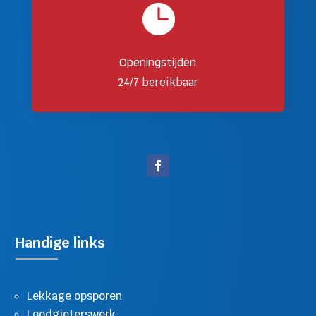

Openingstijden
24/7 bereikbaar
Handige links
Lekkage opsporen
Loodgieterswerk