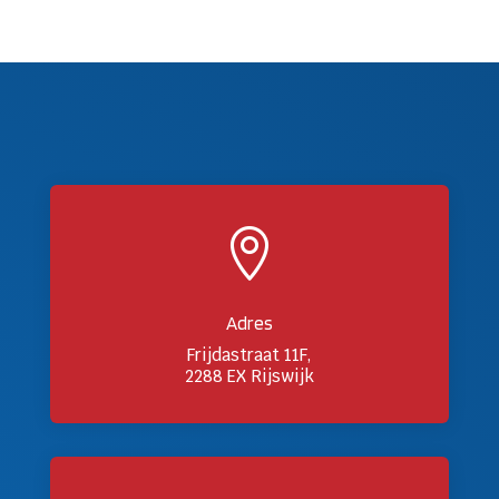

Adres
Frijdastraat 11F,
2288 EX Rijswijk