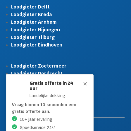
Loodgieter Delft
Loodgieter Breda
Loodgieter Arnhem
Loodgieter Nijmegen
Loodgieter Tilburg
Loodgieter Eindhoven
Loodgieter Zoetermeer
Loodgieter Dordrecht
Loodgieter Rijswijk
Gratis offerte in 24
M
uur
Loodgieter Schiedam
Landelijke dekking.
Loodgieter Leidschendam
Loodgieter Hilversum
Vraag binnen 10 seconden een
gratis offerte aan.
10+ jaar ervaring
Spoedservice 24/7