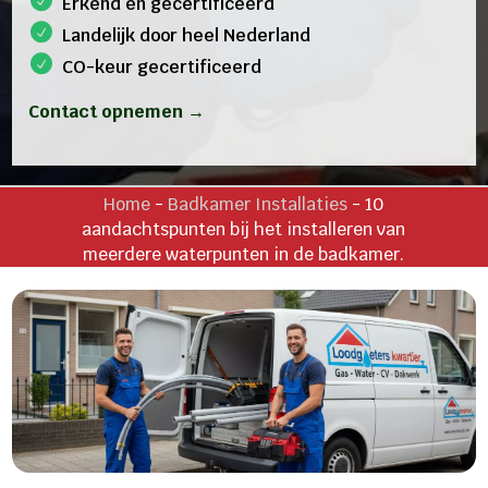
Erkend en gecertificeerd
Landelijk door heel Nederland
CO-keur gecertificeerd
Contact opnemen →
Home
-
Badkamer Installaties
-
10
aandachtspunten bij het installeren van
meerdere waterpunten in de badkamer.