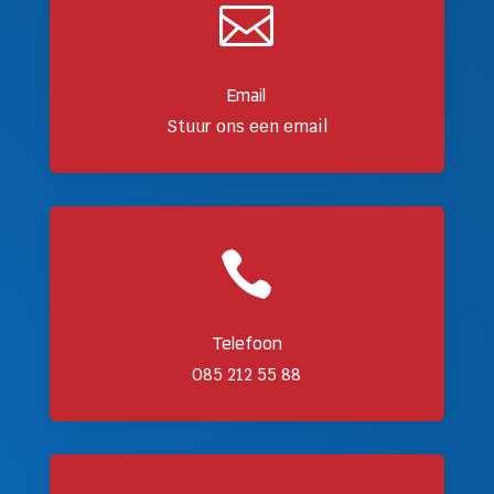

Email
Stuur ons een email

Telefoon
085 212 55 88