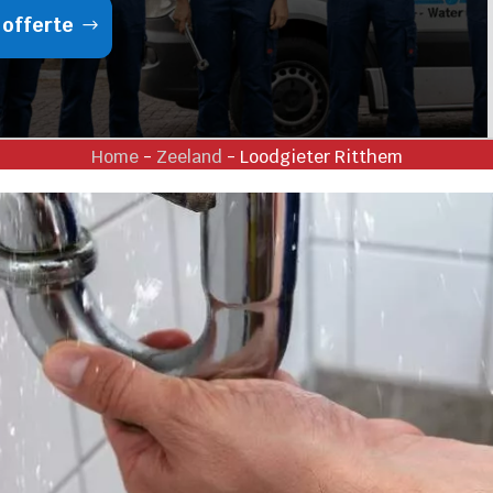
 offerte
Home
-
Zeeland
-
Loodgieter Ritthem