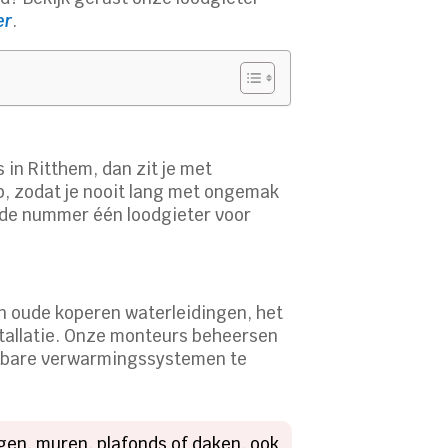
er
.​
 in Ritthem, dan zit je met
lp, zodat je nooit lang met ongemak
 de nummer één loodgieter voor
an oude koperen waterleidingen, het
allatie.​ Onze monteurs beheersen
ouwbare verwarmingssystemen te
ngen, muren, plafonds of daken, ook