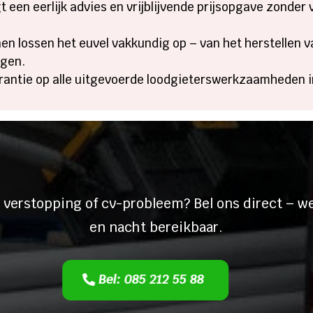
t een eerlijk advies en vrijblijvende prijsopgave zonder
n lossen het euvel vakkundig op – van het herstellen v
gen.​
garantie op alle uitgevoerde loodgieterswerkzaamheden i
een lekkage of een ver
 verstopping of cv-probleem? Bel ons direct – we
en nacht bereikbaar.
Bel: 085 212 55 88