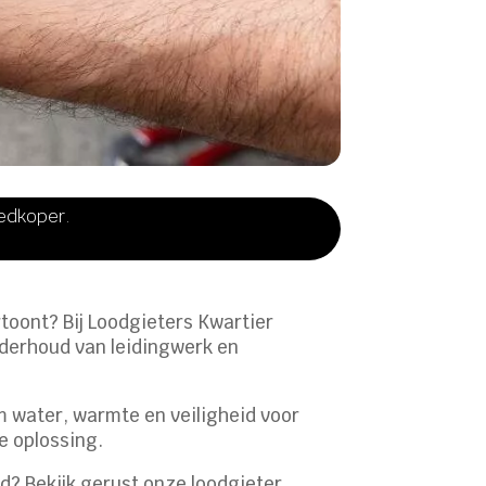
oedkoper.
rtoont? Bij Loodgieters Kwartier
onderhoud van leidingwerk en
m water, warmte en veiligheid voor
e oplossing.​
? Bekijk gerust onze loodgieter