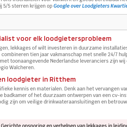
j 5/5 sterren krijgen op
Google over Loodgieters Kwarti
alist voor elk loodgietersprobleem
en, lekkages of wilt investeren in duurzame installaties
Wij combineren tien jaar vakmanschap met snelle 24/7 hu
g met toonaangevende Nederlandse leveranciers zijn wij
egio Walcheren.​
n loodgieter in Ritthem
ifieke kennis en materialen.​ Denk aan het vervangen v
we badkamer of het duurzaam ontwerpen van een cv-inst
 nodig zijn om veilige drinkwateraansluitingen en betr
: Gerichte opsporing en verhelpen van lekkages in leidi