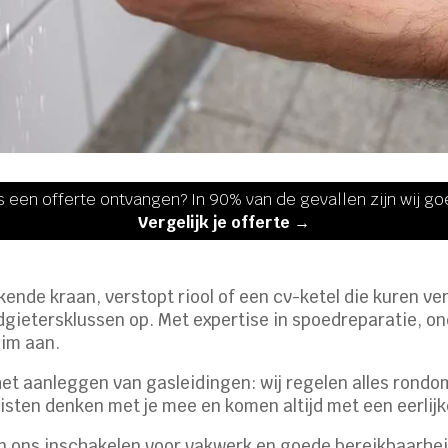
s een offerte ontvangen? In 90% van de gevallen zijn wij g
Vergelijk je offerte →
kende kraan, verstopt riool of een cv-ketel die kuren ve
odgietersklussen op.​ Met expertise in spoedreparatie, 
im aan.​
het aanleggen van gasleidingen: wij regelen alles rondo
listen denken met je mee en komen altijd met een eerlijk
n ons inschakelen voor vakwerk en goede bereikbaarheid