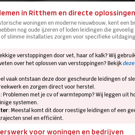
lemen in Ritthem en directe oplossinge
istorische woningen en moderne nieuwbouw, kent een b
ebben nog oude ijzeren of loden leidingen die gevoelig zi
of slimme installaties zorgen voor specifieke uitdaging
ekkige verstoppingen door vet, haar of kalk? Wij gebr
weten over het oplossen van verstoppingen? Bekijk
deze
eel vaak ontstaan deze door gescheurde leidingen of sle
reekwerk en zorgen direct voor herstel.​
r
: Problemen met je cv of warmtepomp? Wij leggen uit h
inige systemen.​
ater
: Meestal komt dit door roestige leidingen of een ge
rajecten snel en efficiënt.​
erswerk voor woningen en bedrijven