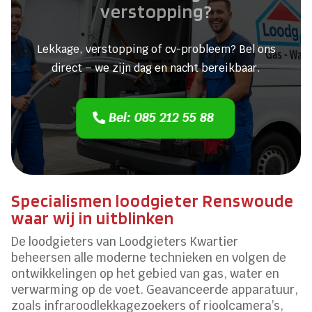
verstopping?
Lekkage, verstopping of cv-probleem? Bel ons
direct – we zijn dag en nacht bereikbaar.
Bel: 085 212 55 88
Specialismen loodgieter Renswoude
waar wij in uitblinken
De loodgieters van Loodgieters Kwartier
beheersen alle moderne technieken en volgen de
ontwikkelingen op het gebied van gas, water en
verwarming op de voet. Geavanceerde apparatuur,
zoals infraroodlekkagezoekers of rioolcamera’s,