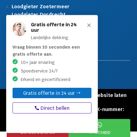
Loodgieter Zoetermeer
Loodgieter Dordrecht
Loodgieter Rijswijk
Gratis offerte in 24
M
uur
Loodgieter Schiedam
Landelijke dekking.
Loodgieter Leidschendam
Loodgieter Hilversum
Vraag binnen 10 seconden een
gratis offerte aan.
10+ jaar ervaring
Spoedservice 24/7
Erkend en gecertificeerd
Gratis offerte in 24 uur
© Copyright Loodgieters Kwartier |
Website laten
maken door Flexamedia
Direct bellen
Privacyverklaring
|
Disclaimer
|
KVK-nummer:
60471840


Bel: 085 212 55 88
Whatsapp