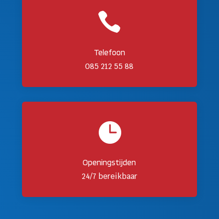

Telefoon
085 212 55 88

Openingstijden
24/7 bereikbaar