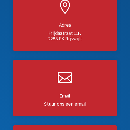

Adres
Frijdastraat 11F,
2288 EX Rijswijk

Email
Stuur ons een email