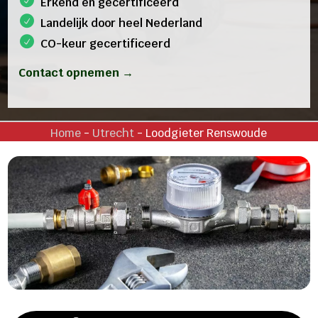
Erkend en gecertificeerd
Landelijk door heel Nederland
CO-keur gecertificeerd
Contact opnemen →
Home
-
Utrecht
-
Loodgieter Renswoude