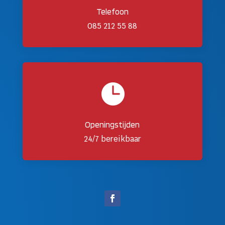
Telefoon
085 212 55 88

Openingstijden
24/7 bereikbaar