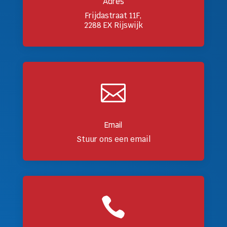
Adres
Frijdastraat 11F,
2288 EX Rijswijk

Email
Stuur ons een email
