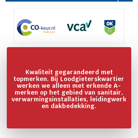
Kwaliteit gegarandeerd met
topmerken. Bij Loodgieterskwartier
werken we alleen met erkende A-
merken op het gebied van sanitair,
verwarmingsinstallaties, leidingwerk
en dakbedekking.