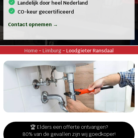
Landelijk door heel Nederland
CO-keur gecertificeerd
Contact opnemen →
Home
-
Limburg
-
Loodgieter Ransdaal
🏆 Elders een offerte ontvangen?
80% van de gevallen zijn wij goedkoper!