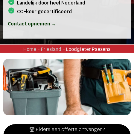
Landelijk door heel Nederland
CO-keur gecertificeerd
Contact opnemen →
Home
-
Friesland
-
Loodgieter Paesens
🏆 Elders een offerte ontvangen?