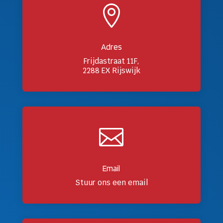

Adres
Frijdastraat 11F,
2288 EX Rijswijk

Email
Stuur ons een email