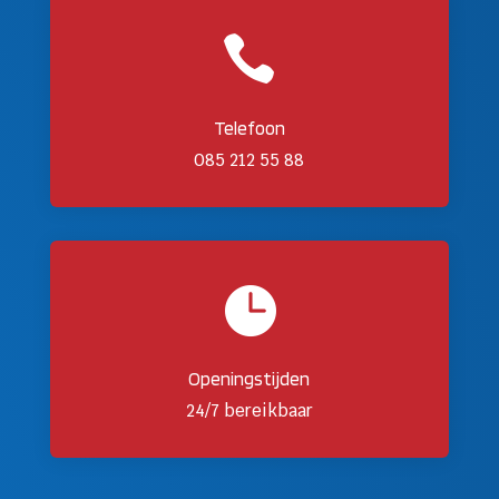

Telefoon
085 212 55 88

Openingstijden
24/7 bereikbaar