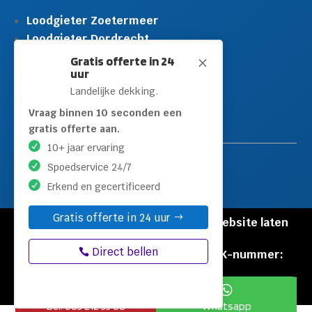
Loodgieter Zoetermeer
Loodgieter Dordrecht
Loodgieter Rijswijk
Gratis offerte in 24
M
uur
Loodgieter Schiedam
Landelijke dekking.
Loodgieter Leidschendam
Loodgieter Hilversum
Vraag binnen 10 seconden een
gratis offerte aan.
10+ jaar ervaring
Spoedservice 24/7
Erkend en gecertificeerd
Gratis offerte in 24 uur
© Copyright Loodgieters Kwartier |
Website laten
maken door Flexamedia
Direct bellen
Privacyverklaring
|
Disclaimer
|
KVK-nummer:
60471840


Bel: 085 212 55 88
Whatsapp