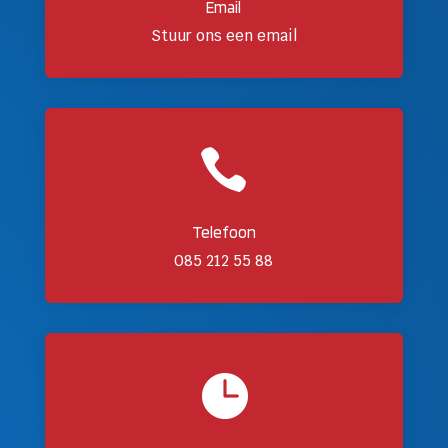
Email
Stuur ons een email

Telefoon
085 212 55 88
