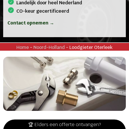
Landelijk door heel Nederland
CO-keur gecertificeerd
Contact opnemen →
Home
-
Noord-Holland
-
Loodgieter Oterleek
🏆 Elders een offerte ontvangen?