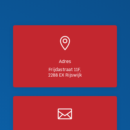

Adres
Frijdastraat 11F,
2288 EX Rijswijk
