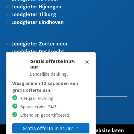
Loodgieter Nijmegen
Loodgieter Tilburg
Loodgieter Eindhoven
Loodgieter Zoetermeer
Loodgieter Dordrecht
Loodgieter Rijswijk
Gratis offerte in 24
M
uur
Loodgieter Schiedam
Landelijke dekking.
Loodgieter Leidschendam
Loodgieter Hilversum
Vraag binnen 10 seconden een
gratis offerte aan.
10+ jaar ervaring
Spoedservice 24/7
Erkend en gecertificeerd
Gratis offerte in 24 uur
© Copyright Loodgieters Kwartier |
Website laten