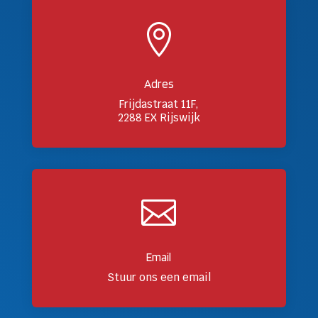

Adres
Frijdastraat 11F,
2288 EX Rijswijk

Email
Stuur ons een email