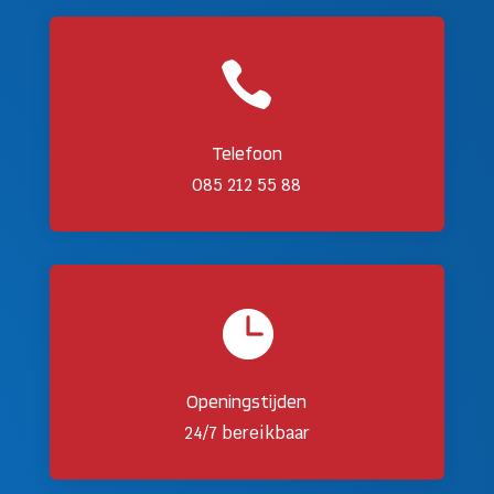

Telefoon
085 212 55 88

Openingstijden
24/7 bereikbaar