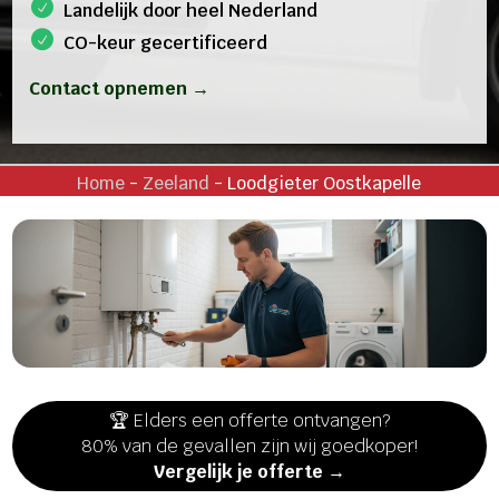
Landelijk door heel Nederland
CO-keur gecertificeerd
Contact opnemen →
Home
-
Zeeland
-
Loodgieter Oostkapelle
🏆 Elders een offerte ontvangen?
80% van de gevallen zijn wij goedkoper!
Vergelijk je offerte →