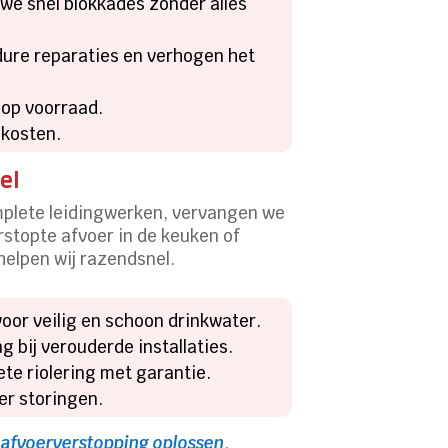
we snel blokkades zonder alles
 dure reparaties en verhogen het
 op voorraad.
 kosten.
el
complete leidingwerken, vervangen we
stopte afvoer in de keuken of
elpen wij razendsnel.
oor veilig en schoon drinkwater.
g bij verouderde installaties.
ete riolering met garantie.
er storingen.
afvoerverstopping oplossen
.