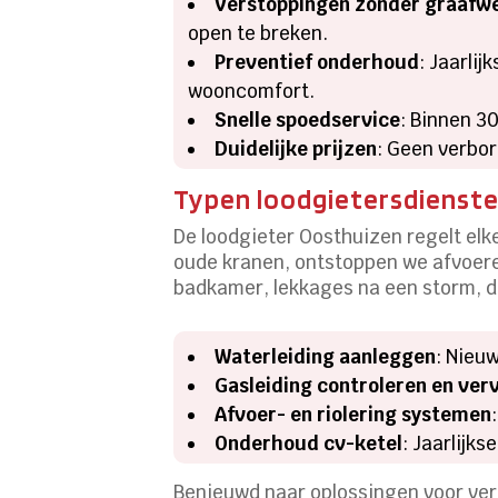
Verstoppingen zonder graafw
open te breken.
Preventief onderhoud
: Jaarli
wooncomfort.
Snelle spoedservice
: Binnen 3
Duidelijke prijzen
: Geen verbor
Typen loodgietersdienste
De loodgieter Oosthuizen regelt elke
oude kranen, ontstoppen we afvoere
badkamer, lekkages na een storm, d
Waterleiding aanleggen
: Nieu
Gasleiding controleren en ve
Afvoer- en riolering systemen
Onderhoud cv-ketel
: Jaarlijk
Benieuwd naar oplossingen voor vers