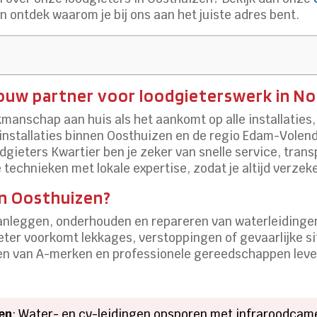
n ontdek waarom je bij ons aan het juiste adres bent.
ouw partner voor loodgieterswerk in N
manschap aan huis als het aankomt op alle installaties
v-installaties binnen Oosthuizen en de regio Edam-Vole
dgieters Kwartier ben je zeker van snelle service, tra
technieken met lokale expertise, zodat je altijd verzeke
in Oosthuizen?
anleggen, onderhouden en repareren van waterleidinge
eter voorkomt lekkages, verstoppingen of gevaarlijke si
 van A-merken en professionele gereedschappen leveren
en
: Water- en cv-leidingen opsporen met infraroodcame