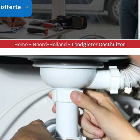
 offerte
Home
-
Noord-Holland
-
Loodgieter Oosthuizen