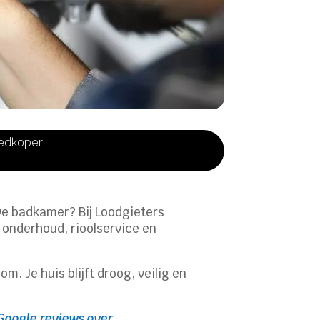
oedkoper.
we badkamer? Bij Loodgieters
l onderhoud, rioolservice en
. Je huis blijft droog, veilig en
Google reviews over