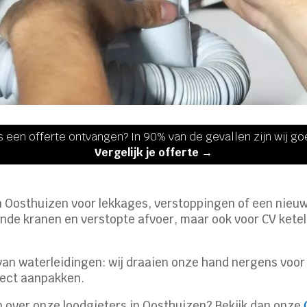
s een offerte ontvangen? In 90% van de gevallen zijn wij g
Vergelijk je offerte →
in Oosthuizen voor lekkages, verstoppingen of een nieu
kende kranen en verstopte afvoer, maar ook voor CV kete
van waterleidingen: wij draaien onze hand nergens voor om
rect aanpakken.
jn over onze loodgieters in Oosthuizen? Bekijk dan onze