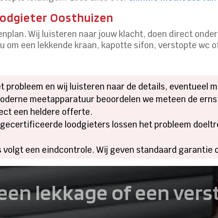
loodgieter Oosthuizen
penplan. Wij luisteren naar jouw klacht, doen direct ond
nu om een lekkende kraan, kapotte sifon, verstopte wc of 
het probleem en wij luisteren naar de details, eventueel
moderne meetapparatuur beoordelen we meteen de erns
irect een heldere offerte.
 gecertificeerde loodgieters lossen het probleem doeltre
us volgt een eindcontrole. Wij geven standaard garantie
een lekkage of een ver