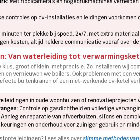
erk
: Met rioolcamera’s en hogedrukmachines verhelpen 
jkse controles op cv-installaties en leidingen voorkomen
0 minuten ter plekke bij spoed, 24/7, met extra materiaal
gen kosten, altijd heldere communicatie vooraf over de
n: Van waterleiding tot verwarmingsket
 klus, groot of klein, met precisie. Zo installeren wij 
n en vernieuwen we boilers. Ook problemen met een ver
efecte buitenkranen of een niet-werkende cv-ketel verh
we leidingen in oude woonhuizen of renovatieprojecten v
rvangen
: Controle op gasdichtheid en volledige vervangin
: Aanleg en reparatie van afvoerbuizen, sifons en compl
se keuringen en onderhoud voor zuiniger gebruik en mind
topte leidingen? Lees alles over
slimme methodes van 