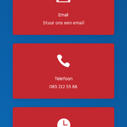
Email
Stuur ons een email

Telefoon
085 212 55 88
