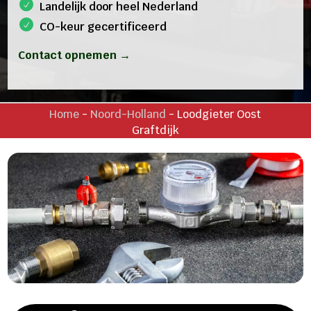
Landelijk door heel Nederland
CO-keur gecertificeerd
Contact opnemen →
Home
-
Noord-Holland
-
Loodgieter Oost
Graftdijk