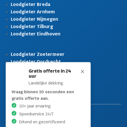
Loodgieter Breda
Loodgieter Arnhem
Loodgieter Nijmegen
Loodgieter Tilburg
Loodgieter Eindhoven
Loodgieter Zoetermeer
Loodgieter Dordrecht
Loodgieter Rijswijk
Gratis offerte in 24
M
uur
Loodgieter Schiedam
Landelijke dekking.
Loodgieter Leidschendam
Loodgieter Hilversum
Vraag binnen 10 seconden een
gratis offerte aan.
10+ jaar ervaring
Spoedservice 24/7
Erkend en gecertificeerd