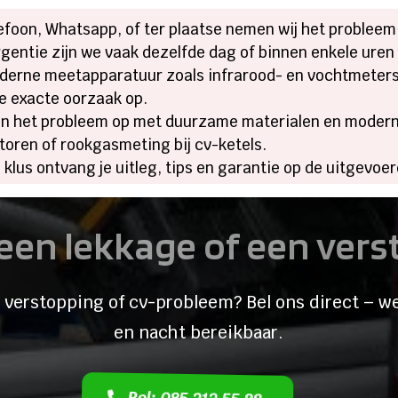
lefoon, Whatsapp, of ter plaatse nemen wij het probleem 
rgentie zijn we vaak dezelfde dag of binnen enkele uren 
derne meetapparatuur zoals infrarood- en vochtmeters,
e exacte oorzaak op.
sen het probleem op met duurzame materialen en moder
oren of rookgasmeting bij cv-ketels.
e klus ontvang je uitleg, tips en garantie op de uitge
een lekkage of een ver
 verstopping of cv-probleem? Bel ons direct – we
en nacht bereikbaar.