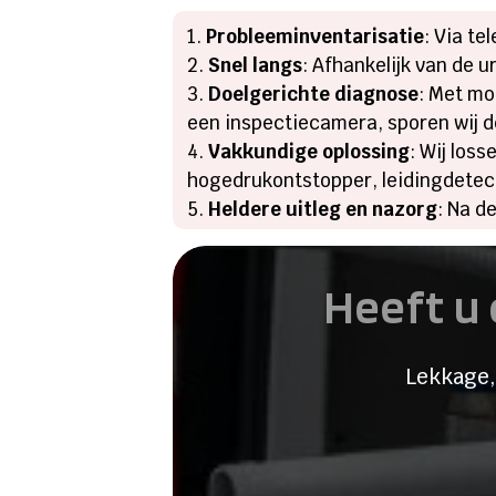
Probleeminventarisatie
: Via te
Snel langs
: Afhankelijk van de u
Doelgerichte diagnose
: Met mo
een inspectiecamera, sporen wij d
Vakkundige oplossing
: Wij los
hogedrukontstopper, leidingdetect
Heldere uitleg en nazorg
: Na d
Heeft u 
Lekkage,