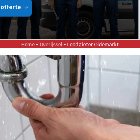
 offerte
Home
-
Overijssel
-
Loodgieter Oldemarkt