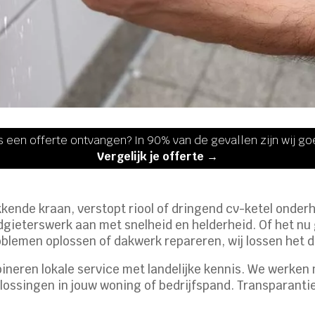
s een offerte ontvangen? In 90% van de gevallen zijn wij g
Vergelijk je offerte →
ende kraan, verstopt riool of dringend cv-ketel onderhou
dgieterswerk aan met snelheid en helderheid. Of het nu
emen oplossen of dakwerk repareren, wij lossen het di
ineren lokale service met landelijke kennis. We werk
ossingen in jouw woning of bedrijfspand. Transparantie 