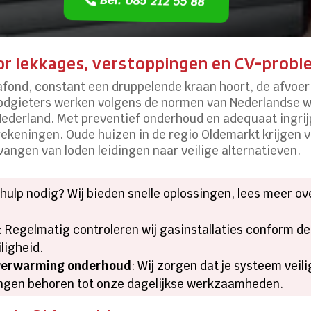
Bel: 085 212 55 88
or lekkages, verstoppingen en CV-prob
lafond, constant een druppelende kraan hoort, de afvoer
 loodgieters werken volgens de normen van Nederlandse
ederland. Met preventief onderhoud en adequaat ingrij
keningen. Oude huizen in de regio Oldemarkt krijgen v
vangen van loden leidingen naar veilige alternatieven.
t hulp nodig? Wij bieden snelle oplossingen, lees meer o
: Regelmatig controleren wij gasinstallaties conform d
ligheid.
rverwarming onderhoud
: Wij zorgen dat je systeem veili
ringen behoren tot onze dagelijkse werkzaamheden.