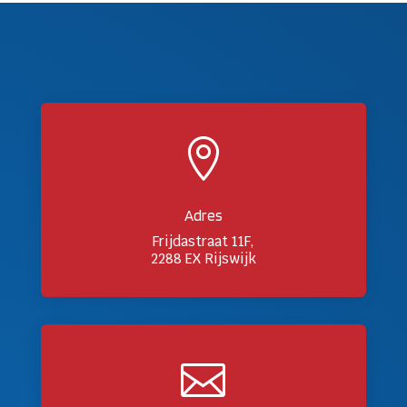

Adres
Frijdastraat 11F,
2288 EX Rijswijk
