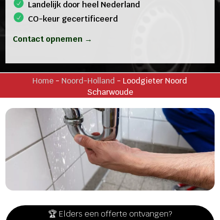
Landelijk door heel Nederland
CO-keur gecertificeerd
Contact opnemen →
Home
-
Noord-Holland
-
Loodgieter Noord
Scharwoude
🏆 Elders een offerte ontvangen?