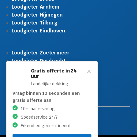
Loodgieter Arnhem
Loodgieter Nijmegen
Loodgieter Tilburg
Loodgieter Eindhoven
Loodgieter Zoetermeer
Loodgieter Dordrecht
Loodgieter Rijswijk
Gratis offerte in 24
M
uur
Loodgieter Schiedam
Landelijke dekking.
Loodgieter Leidschendam
Loodgieter Hilversum
Vraag binnen 10 seconden een
gratis offerte aan.
10+ jaar ervaring
Spoedservice 24/7
Erkend en gecertificeerd