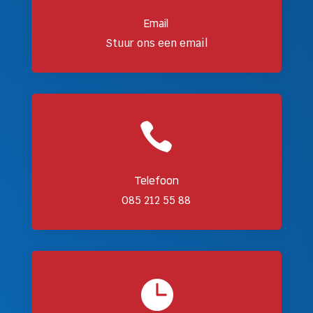
Email
Stuur ons een email

Telefoon
085 212 55 88
